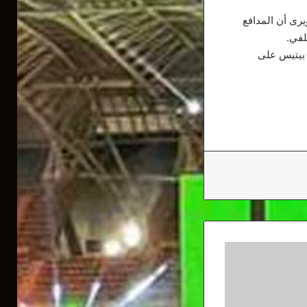
رى أن المدافع
لفي.
 تبلغ 30 مليون يورو، إلا أن بيتيس على