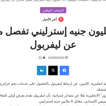
المنتخب الوطني
أخر الأخبار
 مليون جنيه إسترليني تفصل 
عن ليفربول
52
03/08/2020
فيسبوك
‫X
لينكدإن
انجليزية، الإثنين، عن ارتباط ليفربول بالحصول على خدمات نجم جزائري،
لمقبلة.
” الانجليزية نقلا عن مصادر إسبانية، بأن ليفربول تقدم بعرض أولي للتع
ني، مقابل 9 ملايين جنيه إسترليني.