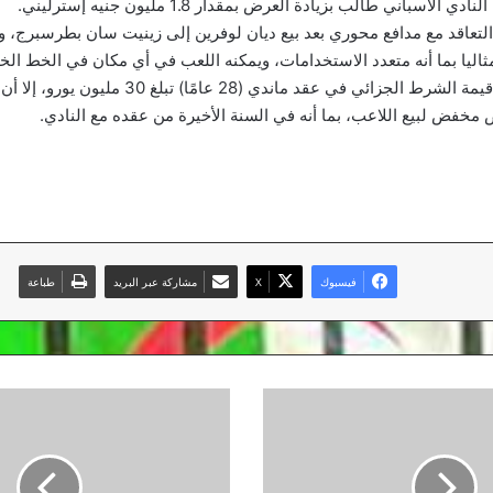
لاسباني طالب بزيادة العرض بمقدار 1.8 مليون جنيه إسترليني.
لتعاقد مع مدافع محوري بعد بيع ديان لوفرين إلى زينيت سان بطرسبرج، وي
مثاليا بما أنه متعدد الاستخدامات، ويمكنه اللعب في أي مكان في الخط الخ
وأكدت الصحيفة أن قيمة الشرط الجزائي في عقد ماندي (28 عامًا)
مخفض لبيع اللاعب، بما أنه في السنة الأخيرة من عقده مع النادي.
فيسبوك
‫X
مشاركة عبر البريد
طباعة
ما
بين
70
و
75