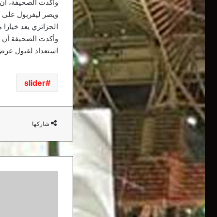
وأكدت الصحيفة، أن النادي ا
ويصر ليفربول على ا
الجزائري يعد خيارا 
استعداد لقبول عرض 
slider
شاركها
بن
سبعيني
مطلوب
في
تشيلسي