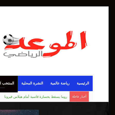
الرئيسية
رياضة عالمية
النشرة المحلية
المنتخب ا
أخبار عاجلة
مانشستر يونايتد يقدم أسوأ نسخة منذ 38 عاما