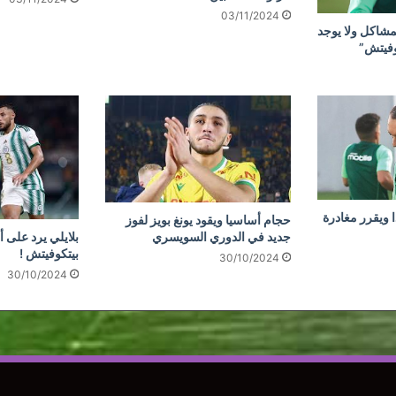
03/11/2024
مشاكل ولا يوجد
وفيتش”
 ويقرر مغادرة
حجام أساسيا ويقود يونغ بويز لفوز
جديد في الدوري السويسري
بلايلي يرد على أ
بيتكوفيتش !
30/10/2024
30/10/2024