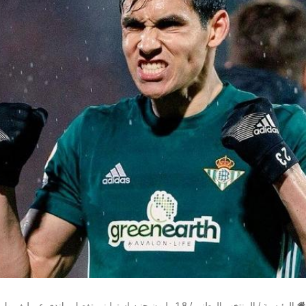
الرئيسية
/
المنتخب الوطني
/
1.8 مليون جنيه إسترليني تفصل ماندي عن ليفربول