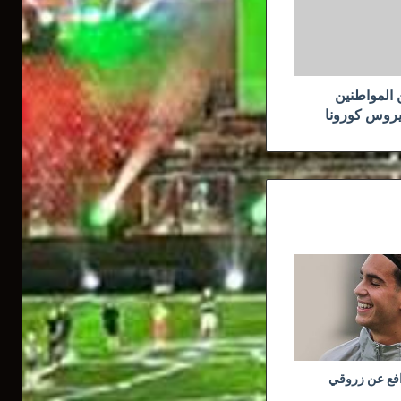
لمائة من المواطنين
يروس كورونا
افع عن زروقي