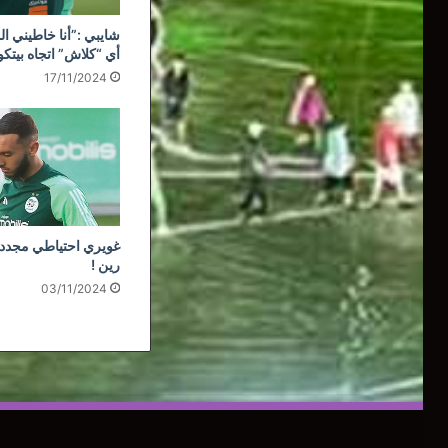
شايبي :”أنا خاطيني ال
أي “كلاش” اتجاه بيتك
17/11/2024
غويري احتياطي مجددا
رين !
03/11/2024