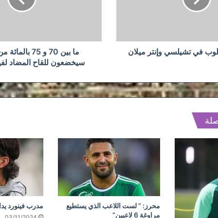
بالمائة
من
المواطنين
سيخضعون
للقاح
وب في تشيلسي وإنتر ميلان
ما بين 70 و 75 با
المضاد
سيخضعون للقاح المضاد لف
لفيروس
كورونا
صلة
محرز: ” لست اللاعب الذي يستطيع
مدرب فينورد يد
مراوغة 6 لاعبين”
03/11/2024