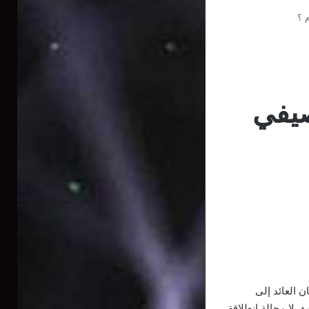
م ؟
صيفي
 العائد إلى
ق لا محالة انطلاقة