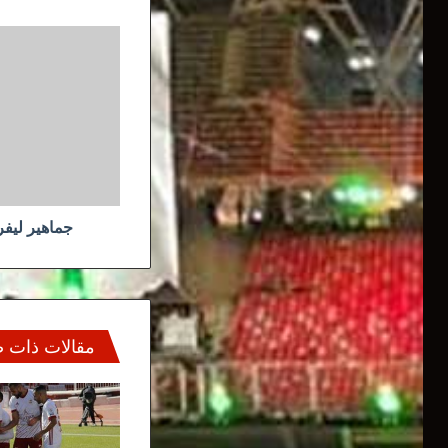
جماهير
ليفربول
ترحب
بصفقة
ماندي
جماهير ليف
مقالات ذات 