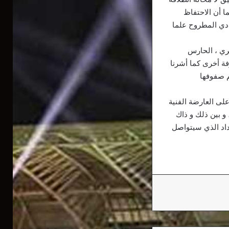
ا أن الاحتفاظ
ادي المطروح علما
ري ، الحارس
ة أخرى كما أشرنا
م صفوفها
لى العارضة الفنية
و بين ذلك و ذاك
وداد الذي سيتواصل