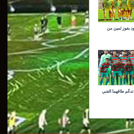
ود بفوز ثمين من
تدعّم طاقهما الفني