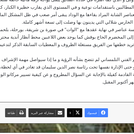
المطالبين باستقدامات نوعية و في المستوى الذي يقارب حظيرة الكبار، كم
لعناصر الشابة المراد بقاءها مع الوداد يبقى أمر صعب في ظل المشكل الم
لحارس شلالي التي يدينون بها وصلت إلى تسعة أشهر كاملة.
مسة عناصر في نهاية عقدها مع “الوات” في صورة بن شريفة، بورحلة، بلحم
ى المخضرم الحاج بوقش كما يوجد بعض اللاعبين محط أنظار أندية محترف
 تريد خطفها من الفريق مستغلة الظروف و المعطيات السابقة الذكر لتدعي
الفني التلمساني لم تتضح بشأنه الرؤية و ما إذا سيواصل مهمة الإشراف ع
 حتى الإدارة نفسها تحت رئاسة نصر الدين سليمان قد تغادر في أي لحظة، 
ة القادمة كفيلة بالإجابة عن السؤال المطروح و عن كيفية تسيير مركاتو ال
ر أكتوبر المقبل.
فيسبوك
‫X
مشاركة عبر البريد
طباعة