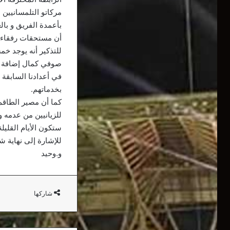
مركاتو التلمسانيين 
بأعمدة الفريق و با
أن مستحقات رفقاء ا
للتذكير أنه يوجد خ
صوفي كمال إضافة إل
في أعدادنا السابقة
بخدماتهم.
كما أن مصير الطاقم 
للزيانيين من عدمه و
ستكون الأيام القليل
للإشارة إلى نهاية شه
و.وحيد
شاركها