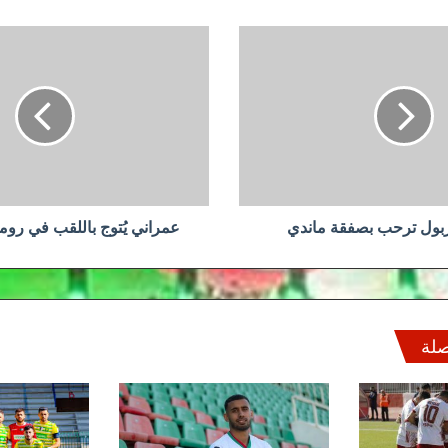
عمراني
يُتوج
باللقب
في
رومانيا
لثالث
مرة
ربول ترحب بصفقة ماندي
عمراني يُتوج باللقب في روما
صلة