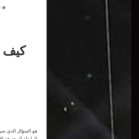
ا
كيف س
هو السؤال الذي سيط
الرابطة المحترفة ال