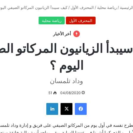
لرئيسية
/
رياضة محلية
/
المحترف الأول
/
كيف سيبدأ الزيانيون المركاتو الصيفي اليو
المحترف الأول
رياضة محلية
أخر الأخبار
يبدأ الزيانيون المركاتو ال
اليوم ؟
وداد تلمسان
51
04/08/2020
فيسبوك
‫X
لينكدإن
رح نفسه في أول يوم من المركاتو الصيفي على فريق و إدارة وداد تلمسان
أولى و الذي كما أشرنا في عددنا السابق يبقى يواجه أزمة مالية خانقة ستعي