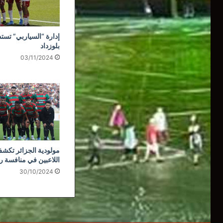
إدارة “السياربي” تستذ
بلوزداد
03/11/2024
مولودية الجزائر تكشف
اللاعبين في منافسة ر
30/10/2024