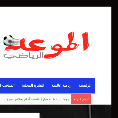
الرئيسية
رياضة عالمية
النشرة المحلية
المنتخب ا
أخبار عاجلة
مانشستر يونايتد يقدم أسوأ نسخة منذ 38 عاما