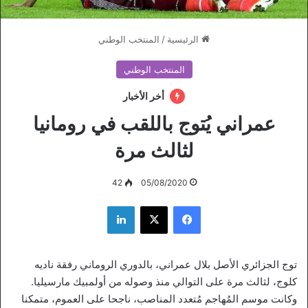
الرئيسية
/
المنتخب الوطني
المنتخب الوطني
أخر الأخبار
عمراني يُتوج باللقب في رومانيا
لثالث مرة
42
05/08/2020
فيسبوك
‫X
لينكدإن
توج الجزائري الأصل بلال عمراني، بالدوري الروماني رفقة ناديه
كلوج، لثالث مرة على التوالي منذ وصوله من أولمبيك مارسيليا.
وكانت موسم المُهاجم مُتعدد المناصب، ناجحا على العموم، متمكنا