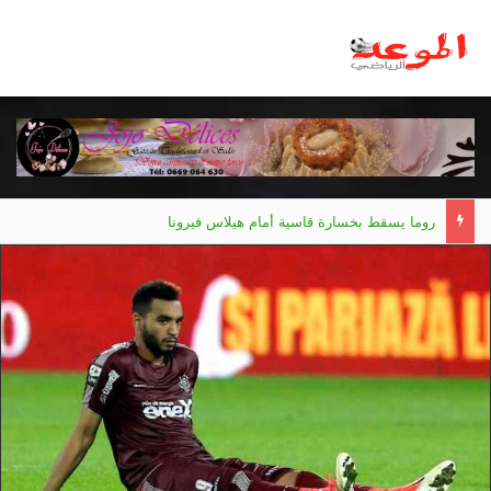
روما يسقط بخسارة قاسية أمام هيلاس فيرونا