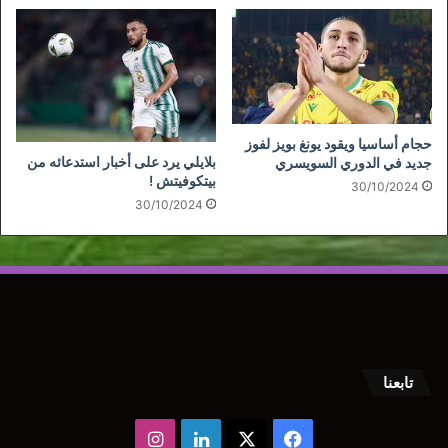
حجام أساسيا ويقود يونغ بويز لفوز
بلايلي يرد على أخبار استدعائه من
جديد في الدوري السويسري
بيتكوفيتش !
30/10/2024
30/10/2024
تابعنا
‫X
فيسبوك
لينكدإن
انستقرام