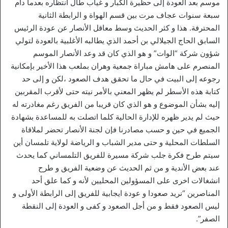
موسم بعد العودة إلى حظيرة الكبار و غياب طال انتظاره بعدما دام
سبعة سنوات عجاف مرت بين قسم الهواة و الرابطة الثانية
المحترفة. هذا و كثر الحديث وسط معاقل الأنصار عن عودة الرئيس
السابق الحاج الجيلالي بن أحمد الذي يطالبه الأغلبية بالعودة لتولي
شؤون شركة “الوات” و هو الذي كان قد وعد الأنصار الموسم
المنصرم على هامش مباراة جمعية وهران بملعب هذا الأخير بإمكانية
رجوعه إلى البيت في حال ما تحقق هدف الصعود ،لكن و إلى حد
كتابة هذه الأسطر لم يظهر المعني بالأمر نيته حتى لأقرب المقربين
إليه بشأن الموضوع و هو الذي كان قريبا من الفريق رغم مغادرته له
حيث لم يدير ظهره للإدارة الحالية كلما اتصلت به للمساعدة بشهادة
الجميع في حين و حسب مصادرنا فإن لجنة الأنصار تحضر لملاقاة
السلطات المحلية و حتى مدير الشباب و الرياضة لولاية تلمسان أين
سيتم طرح فكرة جلب شركة مسيرة للفريق التلمساني كما يحدث
عند بعض الأندية و من ثم الحديث عن وضعية الفريق و طرح
انشغالات اخرى على المسؤولين المحليين لأنه و كما علق أحد
المناصرين “نريد صعودا و عودة ايجابية للفريق إلى الرابطة الأولى و
ليس الصعود فقط و من أجل الصعود و كفى و العودة إلى النقطة
الصفر”.