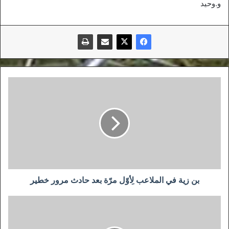
و.وحيد
بن
زية
في
الملاعب
لِأوّل
مرّة
بعد
حادث
مرور
خطير
بن زية في الملاعب لِأوّل مرّة بعد حادث مرور خطير
علينا
أن
نكون