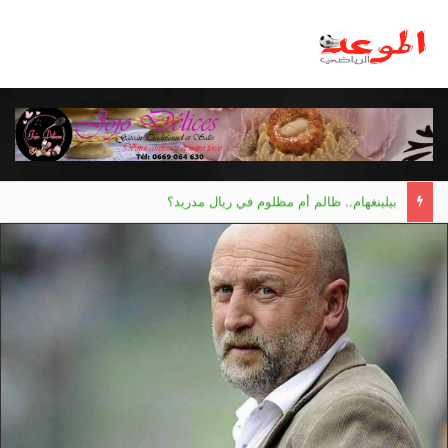
الاتحادية الجزائرية للدراجات.. برباري يترشح لعهدة ثانية