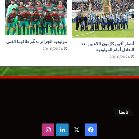
مولودية الجزائر تدعّم طاقهما الفني
أنصار أقبو يكرّمون اللاعبين بعد
29/10/2024
التعادل أمام المولودية
29/10/2024
تابعنا
‫X
فيسبوك
لينكدإن
انستقرام