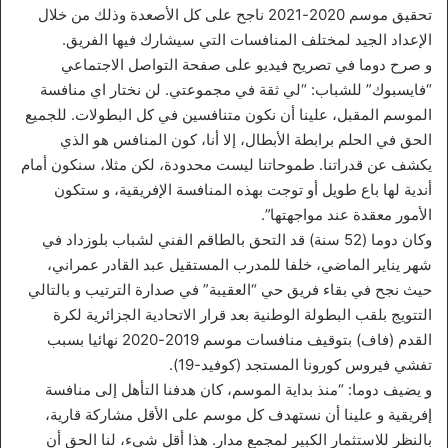
تحقيق موسم 2020-2021 ناجح على كل الأصعدة وذلك من خلال
الإعداد الجيد لمختلف المنافسات التي سيشارك فيها الفريق.
و صرح دوما في تصريح فيديو على صفحة التواصل الاجتماعي
“فايسبوك” للشباب: “لي ثقة في مجموعتي. لن نختار اي منافسة
الموسم المقبل، علينا أن نكون متنافسين في كل البطولات. للجميع
الحق في الحلم برابطة الأبطال، إلا أنا، كون المنافس هو الذي
يكشف عن قدراتنا. طموحاتنا ليست محدودة، لكن مثلا، سنكون أمام
أندية لها باع طويل أو توجت بهذه المنافسة الإفريقية، و ستكون
الأمور معقدة عند مواجهتها”.
وكان دوما (52 سنة) قد التحق بالطاقم الفني لشباب بلوزداد في
شهر يناير الماضي، خلفا للمدرب المستقيل عبد القادر عمراني،
حيث نجح في بقاء فريق حي “العقيبة” في صدارة الترتيب و بالتالي
التتويج بلقب البطولة الوطنية بعد قرار الاتحادية الجزائرية لكرة
القدم (فاف) بتوقيف منافسات موسم 2019-2020 نهائيا بسبب
تفشي فيروس كورونا المستجد (كوفيد-19).
و يضيف دوما: “منذ بداية الموسم، كان هدفنا التأهل إلى منافسة
إفريقية و علينا أن نستهدف كل موسم على الأقل مشاركة قارية،
بالنظر للاستثمار الكبير لمجمع مدار. هذا أقل شيء، لنا الحق أن