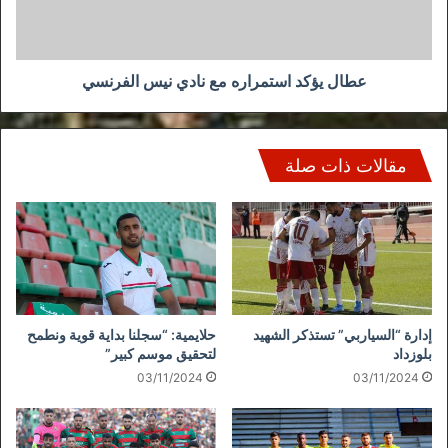
الفرنسي
عطال يؤكد استمراره مع نادي نيس الفرنسي
مقالات ذات صلة
إدارة “السياربي” تستذكر الشهيد
حلايمية: “سجلنا بداية قوية ونطمح
بلوزداد
لتحقيق موسم كبير”
03/11/2024
03/11/2024