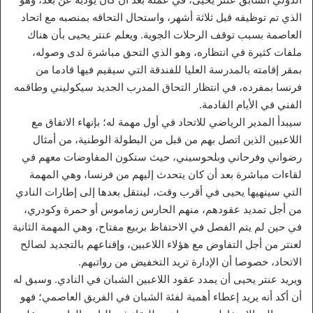
الذي تم توظيفه قبل ثلاثة أشهر، واستحال التحاقه بمنصبه مع اتحاد
العاصمة بسبب توقف الرحلات الجوية. ويعلم عنتر يحيى بأن هناك
ملفات كثيرة في انتظاره، وهو الذي التحق مباشرة لدى وصوله،
بمقر إقامته بالمدرسة العليا للفندقة التي سيقيم فيها قادما من
فرنسا بمفرده، في انتظار التحاق المدرب الجديد سيكوليني وطاقمه
الفني في الأيام القادمة.
سيبدأ المدير الرياضي للاتحاد في أول مهمة له؛ بإنهاء الاتفاق مع
اللاعبين الذين اتصل بهم من قبل من البطولة الوطنية، من أمثال
رضواني وفرحاني وبلحوسيني، حيث ستكون المفاوضات معهم في
لقاءات مباشرة بعد أن كان يتحدث إليهم من فرنسا، وهي المهمة
التي سينهيها يحيى في أقرب وقت، لينتقل بعدها إلى إطارات النادي
من أجل تمديد عقودهم، منهم الحارس زماموس أو حمرة وكودري،
في حين لم يتم الفصل في الاحتفاظ بربيع مفتاح، وهي المهمة الثانية
لعنتر من أجل التفاوض مع هؤلاء اللاعبين، وإقناعهم بالتجديد لصالح
الاتحاد، خصوصا أن الإدارة تريد التخفيض من رواتبهم.
ويريد عنتر يحيى أن يمدد عقود اللاعبين الشبان في النادي. وسبق له
أن أكد أنه يريد إعطاء أهمية لفئة الشبان في الفريق العاصمي؛ فهو