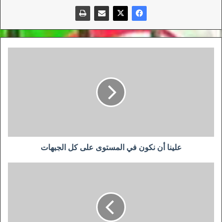
علينا
أن
نكون
في
المستوى
على
كل
الجبهات
علينا أن نكون في المستوى على كل الجبهات
عطال
يؤكد
استمراره
مع
نادي
نيس