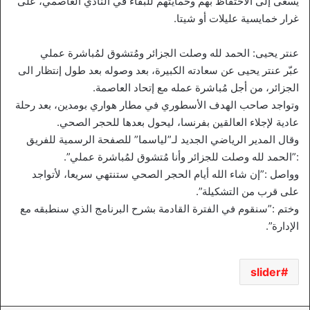
يسعى إلى الاحتفاظ بهم وحمايتهم للبقاء في النادي العاصمي، على
غرار خمايسية عليلات أو شيتا.
عنتر يحيى: الحمد لله وصلت الجزائر ومُتشوق لمُباشرة عملي
عبّر عنتر يحيى عن سعادته الكبيرة، بعد وصوله بعد طول إنتظار الى
الجزائر، من أجل مُباشرة عمله مع إتحاد العاصمة.
وتواجد صاحب الهدف الأسطوري في مطار هواري بومدين، بعد رحلة
عادية لإجلاء العالقين بفرنسا، ليحول بعدها للحجر الصحي.
وقال المدير الرياضي الجديد لـ”لياسما” للصفحة الرسمية للفريق
:”الحمد لله وصلت للجزائر وأنا مُتشوق لمُباشرة عملي”.
وواصل :”إن شاء الله أيام الحجر الصحي ستنتهي سريعا، لأتواجد
على قرب من التشكيلة”.
وختم :”سنقوم في الفترة القادمة بشرح البرنامج الذي سنطبقه مع
الإدارة”.
slider