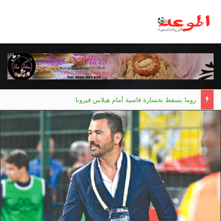
مانشستر يونايتد يقدم أسوأ نسخة منذ 38 عاما