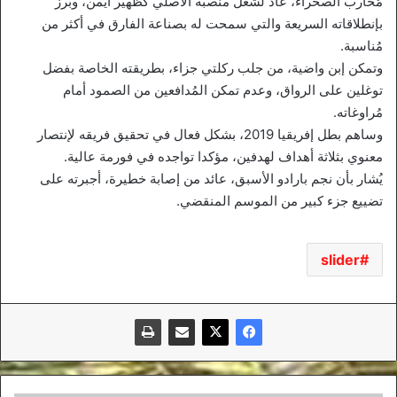
مُحارب الصحراء، عاد لشغل منصبه الأصلي كظهير أيمن، وبرز
بإنطلاقاته السريعة والتي سمحت له بصناعة الفارق في أكثر من
مُناسبة.
وتمكن إبن واضية، من جلب ركلتي جزاء، بطريقته الخاصة بفضل
توغلين على الرواق، وعدم تمكن المُدافعين من الصمود أمام
مُراوغاته.
وساهم بطل إفريقيا 2019، بشكل فعال في تحقيق فريقه لإنتصار
معنوي بثلاثة أهداف لهدفين، مؤكدا تواجده في فورمة عالية.
يُشار بأن نجم بارادو الأسبق، عائد من إصابة خطيرة، أجبرته على
تضييع جزء كبير من الموسم المنقضي.
slider