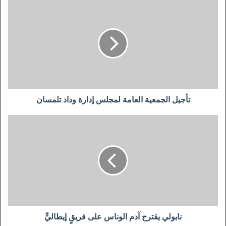
تأجيل
الجمعية
العامة
لمجلس
إدارة
وداد
تلمسان
تأجيل الجمعية العامة لمجلس إدارة وداد تلمسان
نابولي
يقترح
آدم
الوناس
على
فريقٍ
إيطاليٍّ
نابولي يقترح آدم الوناس على فريقٍ إيطاليٍّ