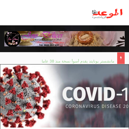
مانشستر يونايتد يقدم أسوأ نسخة منذ 38 عاما