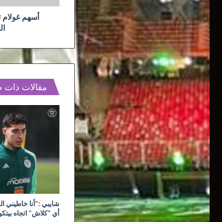
يطلبه
أسهم غولام ت
ال
مقالات ذات 
شايبي :”أنا خاطيني ال
أي “كلاش” اتجاه بيتك