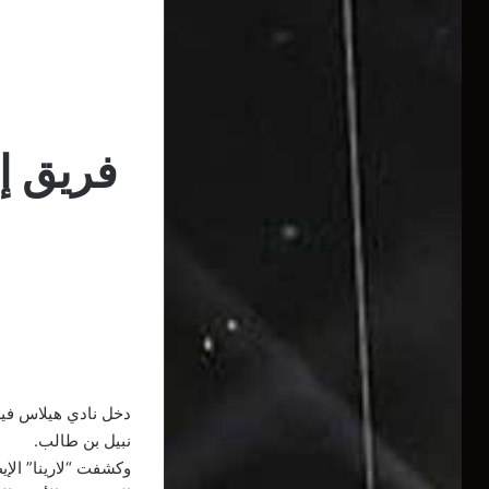
نبيل بن طالب.
وكشفت “لارينا” الإي