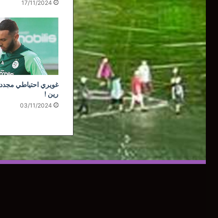
17/11/2024
غويري احتياطي مجددا
رين !
03/11/2024