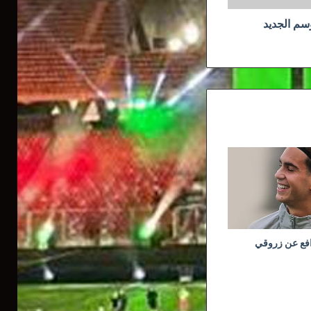
وسم الجديد
افع عن زروقي