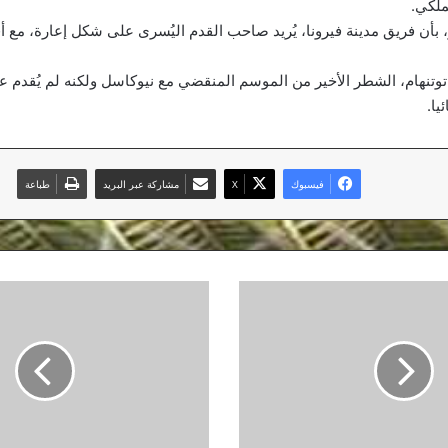
ملكي.
بأن فريق مدينة فيرونا، يُريد صاحب القدم اليُسرى على شكل إعارة، مع 
تنهام، الشطر الأخير من الموسم المنقضي مع نيوكاسل ولكنه لم يُقدم ع
يا.
فيسبوك
‫X
مشاركة عبر البريد
طباعة
الغرافة
يجهز
قديورة
للموسم
الجديد