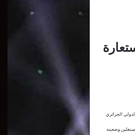
 يُفاوض شالك 04 لإستعارة
لماني، بغرض إستقدام الدولي الجزائري
ُستغلين وضعيته