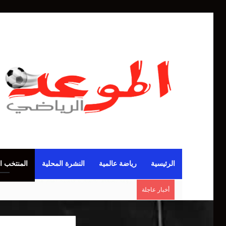
الرئيسية
رياضة عالمية
النشرة المحلية
المنتخب ا
أخبار عاجلة
مانشستر يونايتد يقدم أسوأ نسخة منذ 38 عاما