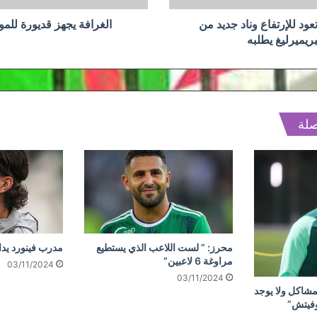
عود للإرتفاع وناد جديد من
الغرافة يجهز قديورة للم
بريميرليغ يطلبه
صلة
محرز: ” لست اللاعب الذي يستطيع
مدرب فينورد يد
مراوغة 6 لاعبين”
03/11/2024
03/11/2024
مشاكل ولا يوجد
وفيتش”