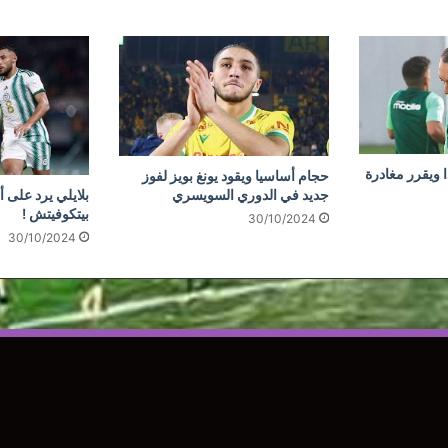
 ويقرر مغادرة
حجام أساسيا ويقود يونغ بويز لفوز
جديد في الدوري السويسري
بلايلي يرد على أ
بيتكوفيتش !
30/10/2024
30/10/2024