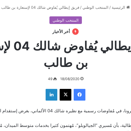
الرئيسية
/
المنتخب الوطني
/
فريق إيطالي يُفاوض شالك 04 لإستعارة بن طالب
المنتخب الوطني
أخر الأخبار
فريق إيطالي
بن طالب
49
18/08/2020
فيسبوك
‫X
لينكدإن
دخل نادي هيلاس فيرونا، في مُفاوضات رسمية مع نظيره شالك 04 الأ
طالية، بأن مُسيري “الجيالوبلو”، مُهتمون كثيرا بخدمات متوسط الميدان، م