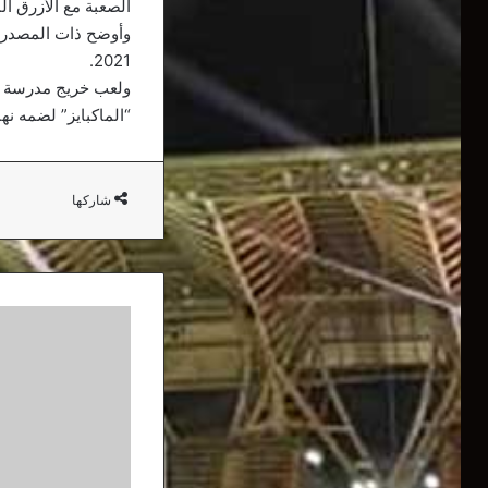
الصعبة مع الأزرق ال
وأوضح ذات المصدر، 
2021.
ولعب خريج مدرسة تو
“الماكبايز” لضمه نهائ
شاركها
أسهم
غولام
تعود
للإرتفاع
وناد
جديد
من
البريميرليغ