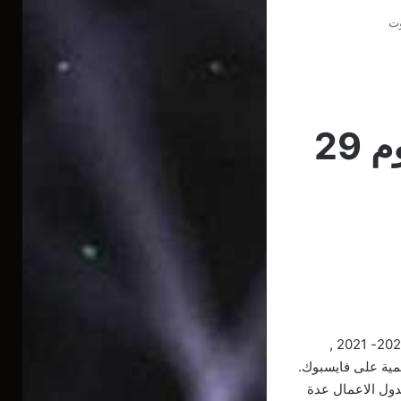
شبيبة القبائل تستأنف التدريبات يوم 29
تستأنف شبيبة القبائل التدريبات في 29 أوت بإجراء تربص تحضيري , تحسبا للموسم الكروي 2020- 2021 ,
مية على فايسبوك.
دول الاعمال عدة