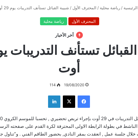
لرئيسية
/
رياضة محلية
/
المحترف الأول
/
شبيبة القبائل تستأنف التدريبات يوم 29 أوت
المحترف الأول
رياضة محلية
أخر الأخبار
أوت
114
19/08/2020
فيسبوك
‫X
لينكدإن
 الناشط في بطولة الرابطة الاولى المحترفة لكرة القدم على صفحته الرس
 خلال جلسة عمل , انعقدت بمقر النادي, بحضور الطاقم الفني . و”تناول ج