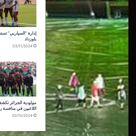
إدارة “السياربي” تستذ
بلوزداد
03/11/2024
مولودية الجزائر تكشف
اللاعبين في منافسة ر
30/10/2024