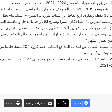
حضيرات لموسم 2020- 2021 “, حسب نفس المصدر.
وانهت التشكيلة القبائلية موسم 2019 -2020 – المتوقف منذ مارس الماضي , بس
 الجزائر.
مية للفريق : ” اللقاء كان مثمرا وسمح لكل واحد بالتدخل ومناقشة العديد
يق الخاص بالأكابر والشبان , العتاد , تطهير مقر الاقامة, المحل التجاري ا
من جهة اخرى, أعلنت شبيبة القبائل عن انتداب المدافع
تد ل3 مواسم.
وفتحت فترة الانتقالات الصيفية رسميا في الجزائر يوم 5 أوت و
فيسبوك
‫X
مشاركة عبر البريد
طباعة