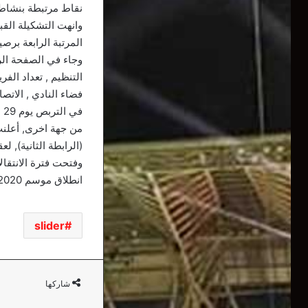
نقاط مرتبطة بنشاط الفريق والت
المرتبة الرابعة برصيد 36 نقطة وبفارق اربع نقاط عن شباب بلوزداد, المتوج – استثنائيا- بطل
وجاء في الصفحة الرس
التنظيم , تعداد الفر
في التربص يوم 29 من نفس الشهر.”
(الرابطة الثانية), لعقد يم
انطلاق موسم 2020- 2021.
slider
شاركها