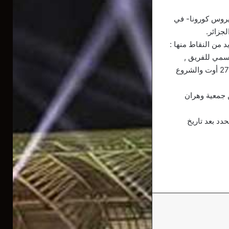
بب جائحة فيروس كورونا- في
 من النقاط منها :
لرسمي للفريق ,
فضاء النادي , الاتصال . وتم في هذا الاطار اتخاد عدة قرارات , من اهمها الاتصال باللاعبين في 27 أوت والشروع
 الشاب احمد كروم ( 20سنة), قادما من جمعية وهران
تمتد حتى 27 اكتوبر , بينما لم يحدد بعد تاريخ