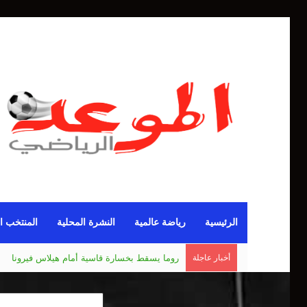
الرئيسية
رياضة عالمية
النشرة المحلية
المنتخب ا
أخبار عاجلة
مانشستر يونايتد يقدم أسوأ نسخة منذ 38 عاما