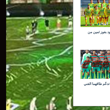
ود بفوز ثمين من
تدعّم طاقهما الفني