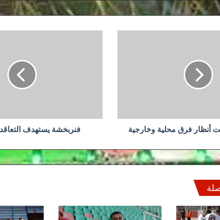
فنربخشة
يستهدف
التعاقد
مع
فيغولي
حت أنظار فرق محلية وخارجية
فنربخشة يستهدف التعاقد
صلة