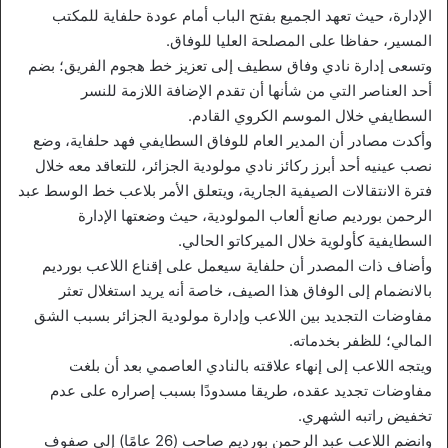
الإدارة، حيث تعهد الجميع بفتح الباب أمام عودة حلفاية للمكتب
المسير، حفاظا على المصلحة العليا للوفاق.
وتسعى إدارة نادي وفاق سطيف إلى تعزيز خط هجوم الفريق؛ بضم
أحد العناصر التي من شأنها أن تقدم الإضافة اللازمة للنسر
السطايفي خلال الموسم الكروي القادم.
وأكدت مصادر أن المدير العام للوفاق السطايفي فهد حلفاية، وضع
نصب عينيه أحد أبرز ركائز نادي مولودية الجزائر، للتعاقد معه خلال
فترة الانتقالات الصيفية الجارية، ويتعلق الأمر بلاعب خط الوسط عبد
الرحمن بورديم صانع ألعاب المولودية، حيث وضعتها الإدارة
السطايفية كأولوية خلال الميركاتو الحالي.
وأضاف ذات المصدر أن حلفاية سيعمل على إقناع اللاعب بورديم
بالانضمام إلى الوفاق هذا الصيف، خاصة أنه يريد استغلال تعثر
مفاوضات التجديد بين اللاعب وإدارة مولودية الجزائر بسبب الشق
المالي؛ للظفر بخدماته.
ويتجه اللاعب إلى إنهاء علاقته بالنادي العاصمي بعد أن بلغت
مفاوضات تجديد عقده، طريقا مسدودًا بسبب إصراره على عدم
تخفيض راتبه الشهري.
وانضم اللاعب عبد الرحمن بورديم صاحب (26 عامًا) إلى صفوف