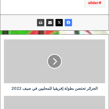
slider
الجزائر
تحتضن
بطولة
إفريقيا
للمحليين
في
صيف
2022
الجزائر تحتضن بطولة إفريقيا للمحليين في صيف 2022
انخفاض
مـحسوس
بإصابات