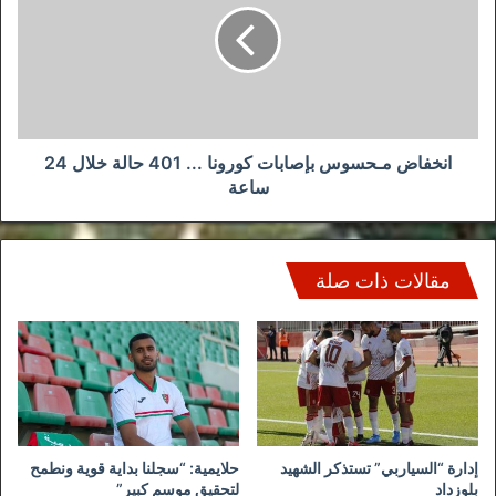
كورونا
...
401
حالة
خلال
24
ساعة
انخفاض مـحسوس بإصابات كورونا ... 401 حالة خلال 24
ساعة
مقالات ذات صلة
إدارة “السياربي” تستذكر الشهيد
حلايمية: “سجلنا بداية قوية ونطمح
بلوزداد
لتحقيق موسم كبير”