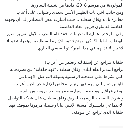
المولودية في موسم 2018، قادمًا من شبيبة الساورة.
ومن جانب آخر، بات الظهير الأيمن سعدي رضواني على أعتاب
مغادرة ناديه وفاق سطيف، حيث أشارت بعض المصادر إلى أن وجهته
القادمة قد تكون فريق اتحاد العاصمة.
وفي ما يخص عملية التدعيمات، فقد قام المدرب الأول لفريق نسور
الهضاب العليا الكوكي، بمنح قائمة للإدارة السطايفية مؤخرا، تضم 4
لاعبين لانتدابهم في هذا الميركاتو الصيفي الجاري.
حلفاية يتراجع عن إستقالته ويعتذر من أعراب!
تراجع المدير العام لنادي وفاق سطيف “فهد حلفاية” عن تصريحاته
التي نشرها على صفحته الرسمية بشبكة التواصل الإجتماعي
فايسبوك، والتي إتهم فيها رئيس مجلس الإدارة عز الدين أعراب
بوضع عراقيل ومنعه من ممارسة مهامه بعد خروجه من السجن.
ونشرت الصفحة الرسمية لفريق وفاق سطيف على شبكة التواصل
الإجتماعي فايسبوك أمسية الإثنين بيانا رسميا، مرفوقا بموقف فهد
حلفاية الذي تراجع عن موقفه.