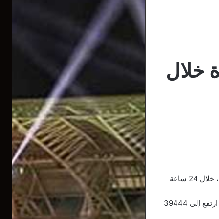
ة بكورونا و12 وفاة خلال
أعلنت وزارة الصحة، الثلاثاء، عن تسجيل 419 إصابة جديدة بفيروس كورونا المستجد، و12 وفاة، خلال 24 ساعة
وحسب ما كشف عنه رئيس لجنة متابعة ورصد فيروس كورونا، جمال فورار، فإن عدد الإصابات ارتفع إلى 39444