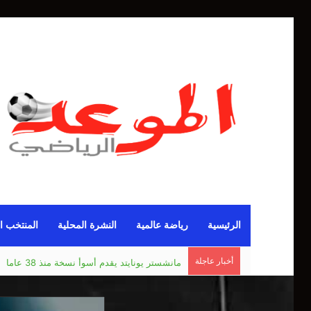
الرئيسية
رياضة عالمية
النشرة المحلية
المنتخب ا
أخبار عاجلة
مانشستر يونايتد يقدم أسوأ نسخة منذ 38 عاما