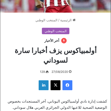
الرئيسية
/
المنتخب الوطني
المنتخب الوطني
أخر الأخبار
أولمبياكوس يزف أخبارا سارة
لسوداني
129
27/08/2020
فيسبوك
‫X
لينكدإن
كشفت إدارة نادي أولمبياكوس اليوناني، آخر المستجدات بخصوص
الوضعية الصحية للاعبها الدولي الجزائري العربي هلال سوداني.