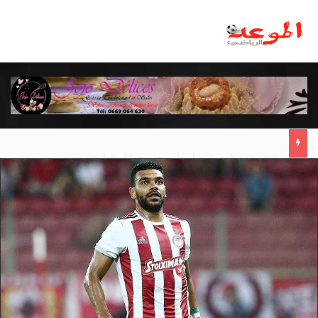
مانشستر يونايتد يقدم أسوأ نسخة منذ 38 عاما