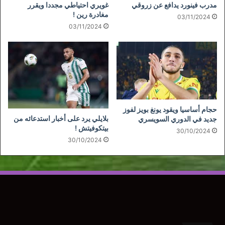
مدرب فينورد يدافع عن زروقي
غويري احتياطي مجددا ويقرر
مغادرة رين !
03/11/2024
03/11/2024
حجام أساسيا ويقود يونغ بويز لفوز
بلايلي يرد على أخبار استدعائه من
جديد في الدوري السويسري
بيتكوفيتش !
30/10/2024
30/10/2024