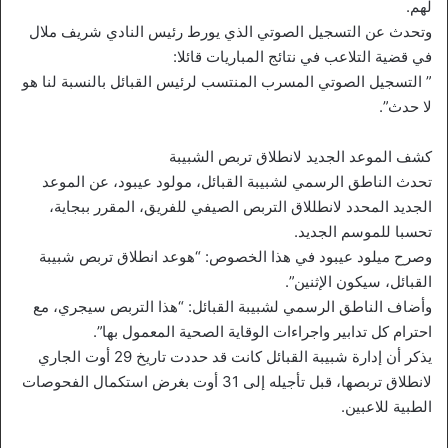
لهم.
وتحدث عن التسجيل الصوتي الذي يورط رئيس النادي شريف ملال
في قضية التلاعب في نتائج المباريات قائلا:
” التسجيل الصوتي المسرب المنتسب لرئيس القبائل بالنسبة لنا هو
لا حدث”.
كشف الموعد الجديد لانطلاق تربص الشبيبة
تحدث الناطق الرسمي لشبيبة القبائل، مولود عيبود، عن الموعد
الجديد المحدد لانطللاق التربص الصيفي للفريق، المقرر ببجاية،
تحسبا للموسم الجديد.
وصرح ميلود عيبود في هذا الخصوص: “هوعد انطلاق تربص شبيبة
القبائل، سيكون الإثنين”.
وأضاف الناطق الرسمي لشبيبة القبائل: “هذا التربص سيجري، مع
احترام كل تدابير واجراءات الوقاية الصحية المعمول بها”.
يذكر أن إدارة شبيبة القبائل كانت قد حددت تاريخ 29 أوت الجاري
لانطلاق تربصها، قبل تأجيله إلى 31 أوت بغرض استكمال الفحوصات
الطبية للاعبين.