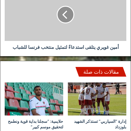
يتلقى
استدعاءً
لتمثيل
منتخب
فرنسا
للشباب
أمين غويري يتلقى استدعاءً لتمثيل منتخب فرنسا للشباب
مقالات ذات صلة
إدارة “السياربي” تستذكر الشهيد
حلايمية: “سجلنا بداية قوية ونطمح
بلوزداد
لتحقيق موسم كبير”