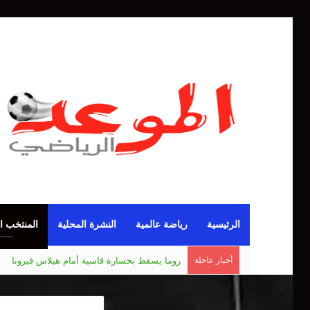
الرئيسية
رياضة عالمية
النشرة المحلية
المنتخب ا
أخبار عاجلة
مانشستر يونايتد يقدم أسوأ نسخة منذ 38 عاما