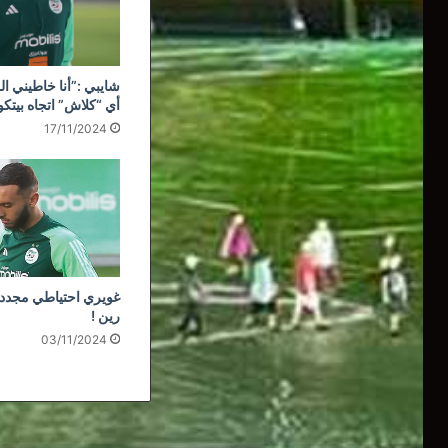
شايبي :”أنا خاطيني ال
أي “كلاش” اتجاه بيتك
17/11/2024
غويري احتياطي مجددا
رين !
03/11/2024