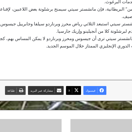
مات البرغوث.
صن” البريطانية، فإن مانشستر سيتي سيمنح برشلونة بعض اللاعبين، لإقناع
صيف.
شستر سيتي استبعد الثلاثي رياض محرز وبرناردو سيلفا وجابرييل جيسوس
دم لبرشلونة كلا من أنجيلينو وإريك جارسيا.
انشستر سيتي ترى أن جيسوس ومحرز وبرناردو لا يمكن المساس بهم، كجز
الدوري الإنجليزي الممتاز خلال الموسم الجديد.
فيسبوك
‫X
مشاركة عبر البريد
طباعة
هل
تسببت