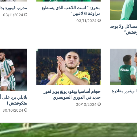
محرز: ” لست اللاعب الذي يستطيع
مدرب فينورد يد
مراوغة 6 لاعبين”
03/11/2024
03/11/2024
مشاكل ولا يوجد
وفيتش”
 ويقرر مغادرة
حجام أساسيا ويقود يونغ بويز لفوز
جديد في الدوري السويسري
بلايلي يرد على أ
بيتكوفيتش !
30/10/2024
30/10/2024