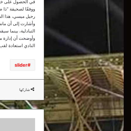
في الحصول على خد
ووفقًا لصحيفة “ذا 
رحيل ميسي، هذا ال
وأشارت إلى أن مان
التبادلية، بينما سيق
وأوضحت أن إدارة م
النادي استعادة لقب 
slider
شاركها
الأزمة
المالية