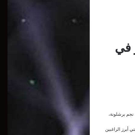
 في
نجم برشلونة،
 أبرز الراغبين