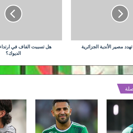
الفاف
في
ارتداء
عوار
قميص
الديوك؟
 تهدد مصير الأندية الجزائرية
هل تسببت الفاف في ارتدا
الديوك؟
صلة