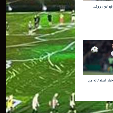
افع عن زروقي
خبار استدعائه من