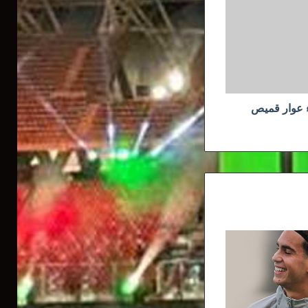
ء عوار قميص