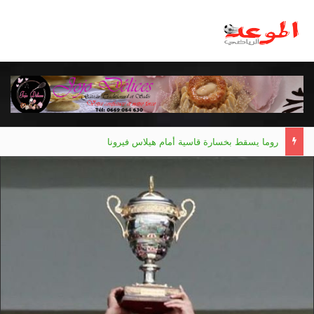
روما يسقط بخسارة قاسية أمام هيلاس فيرونا