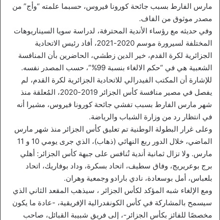
مارس الفارط بسبب جائحة كورونا فيروس، حسبما علمته “وأج” من
مصدر موثوق من الفاف.
وفي حديثه مع رؤساء الأندية المحترفة، لدراسة سويا السيناريوهات
المختلفة لسيرورة موسم 2020-2021، أفاد رئيس الاتحادية
الجزائرية لكرة القدم، خير الدين زطشي، الحاضرين بأن المنافسة
الشعبية هي في “حكم الالغاء بنسبة 99%”، حسب المصدر نفسه.
للإشارة أن المكتب الفيدرالي للاتحادية الجزائرية لكرة القدم، لم
يفصل في مصير منافسة كأس الجزائر 2019-2020، المُعلقة منذ
شهر مارس الفارط بسبب تفشي جائحة كورونا فيروس، مشيرا أنه
في انتظار رد من وزارة الشباب والرياضة.
وعلى غرار البطولة الوطنية تم تعليق كأس الجزائر منذ شهر مارس
الماضي، خلال الدور ربع النهائي (ذهاب)، الذي جرى يومي 10 و 11
مارس. ولا تزال ثمانية أندية تُنافس على جبهة كأس الجزائر: أهلي
برج بوعريريج، وفاق سطيف، اتحاد بسكرة، وداد بوفاريك، اتحاد
بلعباس، أمل بوسعادة، نادي بارادو وجمعية وهران.
ومع الإلغاء شبه المؤكد لكأس الجزائر ، سيذهب المقعد الثاني الذي
سيسمح بالمشاركة في كأس الكونفدرالية الإفريقية، -عادة ما يكون
مخصصًا للفائز بكأس الجزائر-، إلى فريق شبيبة القبائل، صاحب