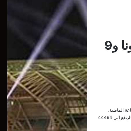
تسجيل 348 إصابة بفيروس كورونا و9
وحسب ما كشف عنه رئيس لجنة متابعة ورصد فيروس كورونا، جمال فورار، فإن عدد الإصابات ارتفع إلى 44494