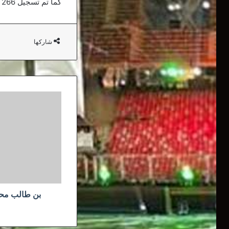
كما تم تسجيل 266 حالة شفاء جديدة من الفيروس التاجي، ليرتفع الإجمالي إلى 31244.
شاركها
بن
طالب
محل
اهتمام
بشكتاس
التركي
بن طالب محل