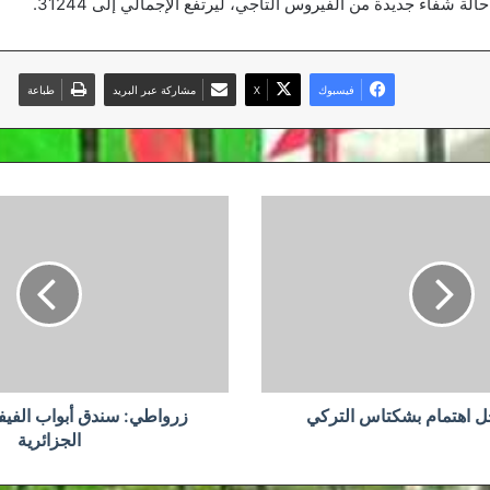
فيسبوك
‫X
مشاركة عبر البريد
طباعة
زرواطي:
سندق
أبواب
الفيفا
لإنقاذ
الكرة
الجزائرية
 اهتمام بشكتاس التركي
زرواطي: سندق أبواب الفيفا 
الجزائرية