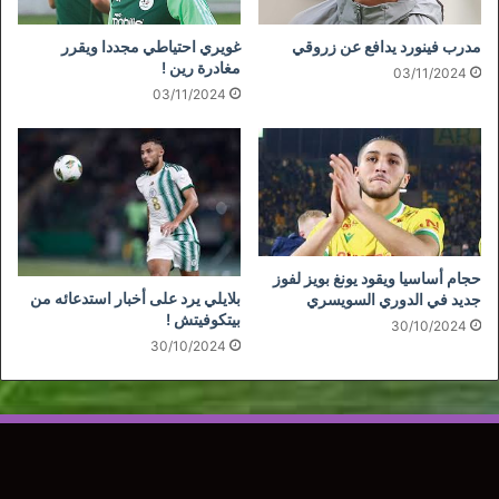
مدرب فينورد يدافع عن زروقي
غويري احتياطي مجددا ويقرر
مغادرة رين !
03/11/2024
03/11/2024
حجام أساسيا ويقود يونغ بويز لفوز
بلايلي يرد على أخبار استدعائه من
جديد في الدوري السويسري
بيتكوفيتش !
30/10/2024
30/10/2024