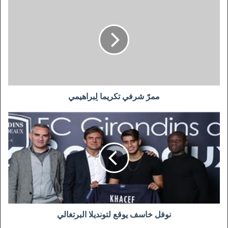
شرفي
تكريما
لِبراهيمي
ممرّ شرفي تكريما لِبراهيمي
نوفل
خاسف
يوقع
لتونديلا
البرتغالي
نوفل خاسف يوقع لتونديلا البرتغالي