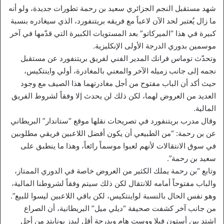
شهد مستقبل النجم الجزائري سعيد بن رحمة تطورات جديدة، ولو أنه
ما زال يُعتبر لحد الآن لاعباً مع فريقه بريتنفورد، الذي سيغادره بنسبة
كبيرة في هذا “الميركاتو” بعد المستويات الكبيرة التي قدّمها في آخر
موسمين بدوري الدرجة الأولى الإنكليزية.
وتحدّث توماس فرانك المدير الفني لفريق بريتنفورد عن مستقبل
نجمه إلى جانب زميله الآخر والمعني بالمغادرة، أولي واينتكيس،
حيث أكد أن الباب مفتوح من أجل مغادرتهما هذا الصيف مع وجود
العديد من العروض لهما، لكن ذلك لن يحدث إلا وفقاً لشروط الفريق
المالية.
وقال مدرب بريتنفورد في تصريحات نقلها موقع “ستاندار” البريطاني
عن بن رحمة: “من الطبيعي أن يكون أفضل اللاعبين فريقي مطلوبين
في سوق الانتقالات لأنهم لعبوا موسماً رائعاً، وهذا ما ينطبق على
سعيد بن رحمة”.
وتابع “بن رحمة يملك الكثير من العروض خاصة في الدوري الممتاز،
والباب مفتوحاً أمامه للانتقال لكن ذلك سيتم وفقاً لشروطنا المالية،
وهو نفس الحال بالنسبة لواينتكيس، لكن باقي اللاعبين ليسوا للبيع”.
من جانب آخر كشفت صحيفة “ديلي ميل” البريطانية، أن الصراع
اشتد بين أستون فيلا ووست هام وبدرجة أقل ليدز يونايتد من أجل