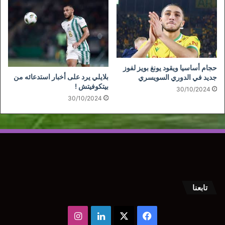
حجام أساسيا ويقود يونغ بويز لفوز
بلايلي يرد على أخبار استدعائه من
جديد في الدوري السويسري
بيتكوفيتش !
30/10/2024
30/10/2024
تابعنا
‫X
فيسبوك
لينكدإن
انستقرام