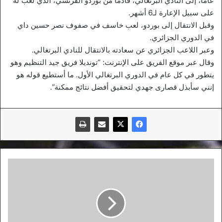
عاما، إلى النادي البرتغالي، قادما من بوردو الفرنسي، الذي لعب له
على سبيل الإعارة لـ6 أشهر.
وقبل الانتقال إلى بوردو، لعب خاسف في صفوف نصر حسين داي
في الدوري الجزائري.
وعبر اللاعب الجزائري عن سعادته بالانتقال للنادي البرتغالي.
وقال عبر موقع الفريق على الإنترنت: “تونديلا فريق جيد التنظيم وهو
يتطور في كل عام في الدوري البرتغالي الأول. ما أستطيع قوله هو
إنني سأبذل قصارى جهدي لتحقيق أفضل نتائج ممكنة”.
المنافسة
تشتد
على
خدمات
بن
رحمة