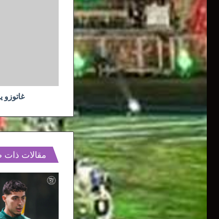
غاتوزو
يمنح
مهلة
أخرى
لـغلام
غاتوزو ي
مقالات ذات 