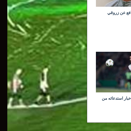
افع عن زروقي
خبار استدعائه من