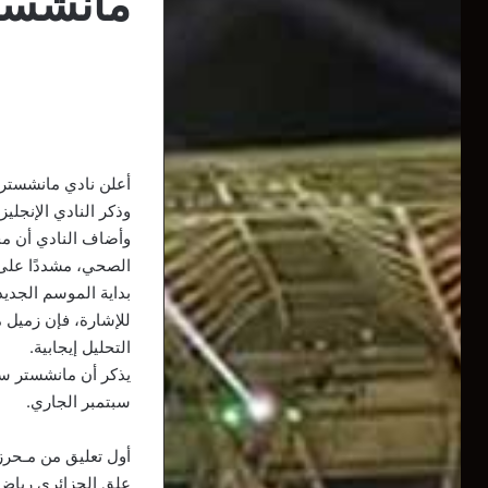
مانشستر
أعلن نادي مانشستر 
وذكر النادي الإنجلي
وأضاف النادي أن محر
الصحي، مشددًا على 
بداية الموسم الجدي
للإشارة، فإن زميل 
التحليل إيجابية.
سبتمبر الجاري.
أول تعليق من مـحرز 
علق الجزائري رياض 