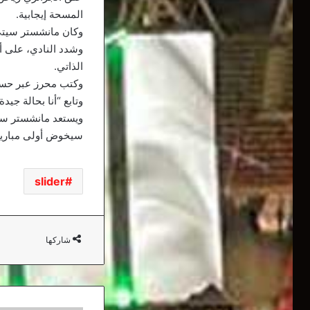
المسحة إيجابية.
وكان مانشستر سيتي 
وشدد النادي، على أ
الذاتي.
وكتب محرز عبر حساب
وتابع “أنا بحالة جيدة
ويستعد مانشستر سيت
سيخوض أولى مبارياته
slider
شاركها