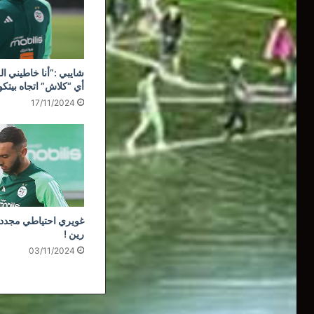
شايبي :”أنا خاطيني ال
أي “كلاش” اتجاه بيتك
17/11/2024
غويري احتياطي مجددا
رين !
03/11/2024