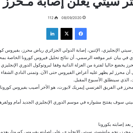
 سيتي يعلن إصابة مـحرز ب
112
08/09/2020
فيسبوك
‫X
لينكدإن
سيتي الإنجليزي، الإثنين، إصابة الدولي الجزائري رياض محرز، بفيروس كو
زي في بيان عبر موقعه الرسمي، أن نتائج تحليل فيروس كورونا الخاصة بمحر
ز يخضع حاليا لفترة من العزلة الذاتية وفقا لبروتوكول الدوري الإنجليزي
أن محرز لم يظهر عليه أعراض الفيروس حتى الآن. وتمنى النادي الشفاء 
د، الذي سينطلق الأسبوع المقبل.
محرز في الفريق الفرنسي إيمريك لابورت، هو الأخر أصيب بفيروس كورونا ب
بعد إصابته بكورونا
محرز، نجم مانشستر سيتي الإنجليزي، على إصابته بفيروس كورونا، بعدما