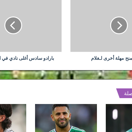
بارادو
سادس
أغلى
نادي
في
القارة
السمراء
منح مهلة أخرى لـغلام
بارادو سادس أغلى نادي في ا
صلة