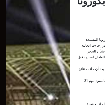
كورونا
رونا المستجد.
ز جاءت إيجابية.
 بشأن الحجر
العاجل لمحرز، قبل
عد أن جاءت نتائج
يذكر أن مانشستر سيتي سوف يفتتح مشواره في موسم الدوري الإنجليزي الجديد أمام وولفرهامبتون يوم 21
 جاءت نتيجة