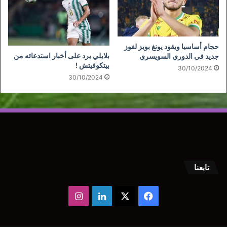
حجام أساسيا ويقود يونغ بويز لفوز
بلايلي يرد على أخبار استدعائه من
جديد في الدوري السويسري
بيتكوفيتش !
30/10/2024
30/10/2024
تابعنا
‫X
فيسبوك
لينكدإن
انستقرام