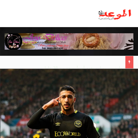
مانشستر يونايتد يقدم أسوأ نسخة منذ 38 عاما