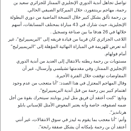
تواصل تجاهل أندية الدوري الإنجليزي الممتاز للجزائري سعيد بن
رحمة، مهاجم برينتفورد، خلال الميركاتو الصيفي الحالي.
بن رحمة تألق بشكل كبير خلال النسخة الماضية من دوري البطولة
الإنجليزية، حيث شارك في 43 مباراة بمحتلف المسابقات، أسهم
خلالها في 26 هدفا ما بين صناعة وتسجيل .
اللاعب الجزائري كان قريبا من قيادة فريقه إلى “البريمييرليج”، غير
أنه تعرض للهزيمة في المباراة النهائية المؤهلة إلى “البريمييرليج”
أمام فولهام.
مستويات بن رحمة ربطته بالانتقال إلى العديد من أندية الدوري
الإنجليزي الممتاز، وفي مقدمتها تشيلسي وأرسنال، غير أن
المفاوضات توقفت خلال الفترة الأخيرة.
وقال المهاجم المعتزل في هذا الصدد: “أنا متعجب من عدم وجود
اهتمام كبير ببن رحمة من قبل أندية البريمييرليج”.
وتابع: “كنت أعتقد أن فريق مثل ليدز يونايتد سيتحرك بقوة من أجل
ضمه لصفوفه، خاصة وأنه يعتبر المعوض الأمثل للإسباني بابلو
هرنانديز”.
وأتم: “أنا معجب بما يقوم به ليدز في سوق الانتقالات، غير أنني
أعتقد أن بن رحمة بإمكانه أن يشكل صفقة رابحة”.