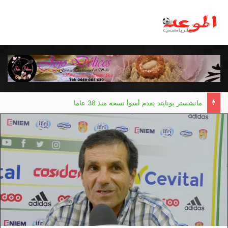
مانشستر يونايتد يقدم أسوأ نسخة منذ 38 عاما