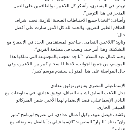
تربص في المستوى، وأشكر كل اللاعبين، والطاقمين على العمل
المنجز في هذا التربص”.
وأضاف: “اتخذنا جميع الاحتياطات الصحية اللازمة، تحت اشراف
الطاقم الطبي للفريق، والحمد لله كل الأمور سارت على أفضل
حال”.
وتابع: “اللاعبين القدامى، ساعدو المستقدمين الجدد في الإندماج مع
التشكيلة، وهذا أمر جيد، ويصب في مصلحة الفريق”.
وختم كمال عبد السلام: “أنا جد معجب بالمجموعة التي نملكها هذا
الموسم، من جميع الجوانب، لاحظنا انسجام كبير بين اللاعبين، وفي
حال المواصلة على هذا المنوال، سنقدم موسم كبير”.
الإسماعيلي المصري يفاوض توفيق عدادي
دخل اللاعب السابق لشبيبة القبائل، توفيق عدادي، في مفاوضات مع
النادي الإسماعيلي، قصد الإنضمام لهذا الأخير، ضمن الميركاتو
الصيفي الجاري.
وكشف فيصل عبيد، وكيل أعمال عدادي، في تصريح لبرنامج “نمبر
وان” بقناة “النهار” المصرية: “الإسماعيلي بدأ بالفعل مفاوضاته مع
عدادي”.