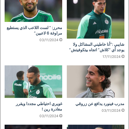
محرز: ” لست اللاعب الذي يستطيع
مراوغة 6 لاعبين”
03/11/2024
شايبي :”أنا خاطيني المشاكل ولا
يوجد أي “كلاش” اتجاه بيتكوفيتش”
17/11/2024
مدرب فينورد يدافع عن زروقي
غويري احتياطي مجددا ويقرر
مغادرة رين !
03/11/2024
03/11/2024