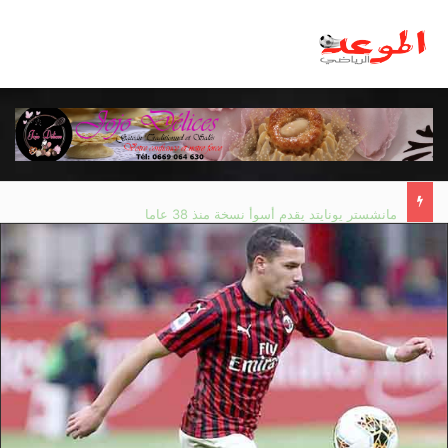
مانشستر يونايتد يقدم أسوأ نسخة منذ 38 عاما