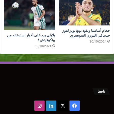
حجام أساسيا ويقود يونغ بويز لفوز
بلايلي يرد على أخبار استدعائه من
جديد في الدوري السويسري
بيتكوفيتش !
30/10/2024
30/10/2024
تابعنا
‫X
فيسبوك
لينكدإن
انستقرام