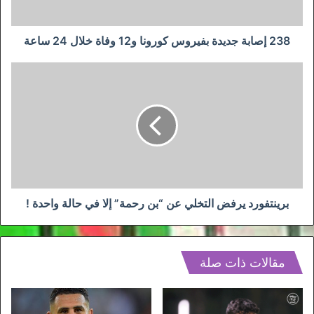
خلال
24
ساعة
238 إصابة جديدة بفيروس كورونا و12 وفاة خلال 24 ساعة
برينتفورد
يرفض
التخلي
عن
“بن
رحمة”
إلا
في
حالة
واحدة
برينتفورد يرفض التخلي عن “بن رحمة” إلا في حالة واحدة !
!
مقالات ذات صلة