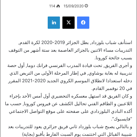
114
15/09/2020
فيسبوك
‫X
لينكدإن
استأنف شباب بلوزداد, بطل الجزائر 2019-2020 لكرة القدم,
التدريبات مساء الاثنين بالجزائر العاصمة بعد ستة أشهر من التوقف
بسبب جائحة كورونا.
و أجرى الفريق, تحت قيادة المدرب الفرنسي فرانك دوما, أول حصة
تدريبية له بغابة بوشاوي, في إطار المرحلة الأولى من التربص الذي
دخله استعدادا لانطلاق الموسم الكروي الجديد 2020-2021 المقرر
في 20 نوفمبر القادم.
و كان الفريق قد استهل معسكره التحضيري أول أمس الأحد بإجراء
اللاعبين و الطاقم الفني تحاليل الكشف عن فيروس كورونا, حسب ما
أكده النادي البلوزدادي على صفحته على موقع التواصل الاجتماعي
“فايسبوك”.
و بالتالي يصبح شباب بلوزداد ثاني فريق جزائري يعود للتدريبات بعد
شبيبة القبائل التي اختتمت يوم السبت الفارط بأقبو (بجاية)