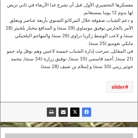
معسكرها التحضيري الأول, قبل أن تشرع غدا الأربعاء في ثاني تربص
لها يدوم 12 يوما بمستغانم.
و دعم الشباب صفوفه خلال المركاتو الشتوي بأربعة عناصر ويتعلق
الأمر بالحارس توفيق موساوي (29 سنة) و المدافع مختار بلخيثر (28
سنة) و لاعب الوسط زكريا دراوي (26 سنة) والمهاجم البلجيكي
مايكي نغومبو (25 سنة).
في المقابل, سرحت إدارة الشباب خمسة لاعبين وهم نوفل ولد حمو
(21 سنة), أحمد قاسمي (35 سنة), توفيق زرارة (34 سنة), محمد
خوثير زيتي (30 سنة) و إسلام بن ضيف (28 سنة).
slider
دراجي