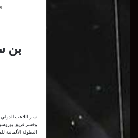
بن س
سار اللاعب الدولي
وخسر فريق بوروسيا م
البطولة الألمانية لل