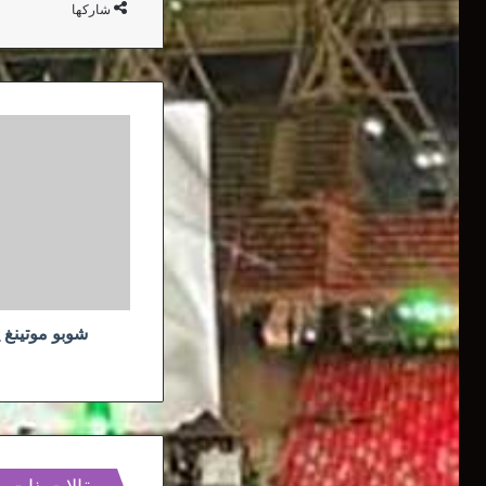
شاركها
شوبو
موتينغ
يفتح
الطريق
أمام
سليماني
شوبو موتينغ 