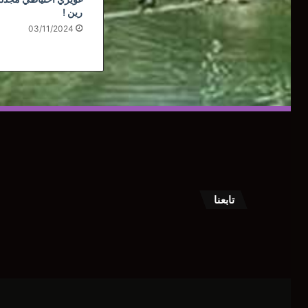
رين !
03/11/2024
تابعنا