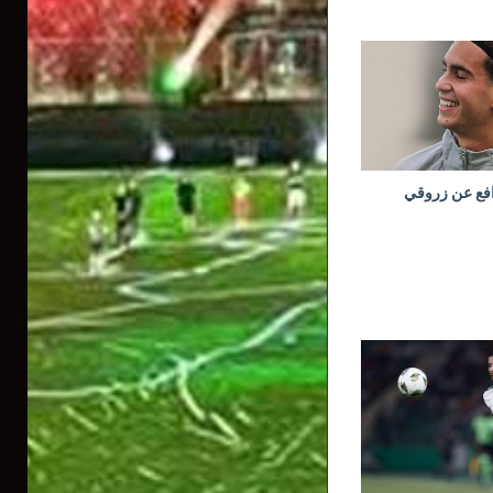
افع عن زروقي