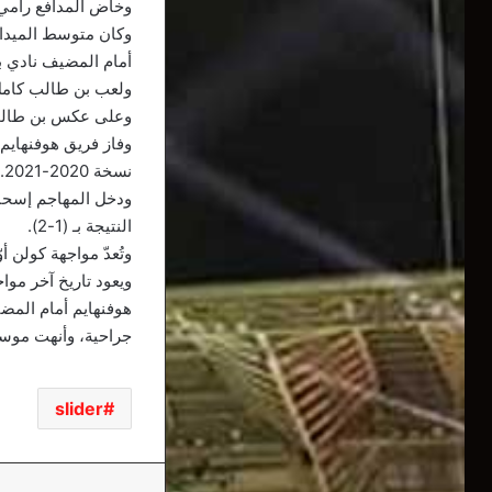
وخاض المدافع رامي ب
أمام المضيف نادي با
ولعب بن طالب كامل أ
وعلى عكس بن طالب 
نسخة 2020-2021.
النتيجة بـ (1-2).
وتُعدّ مواجهة كولن 
هوفنهايم أمام المضي
جراحية، وأنهت موسم
slider