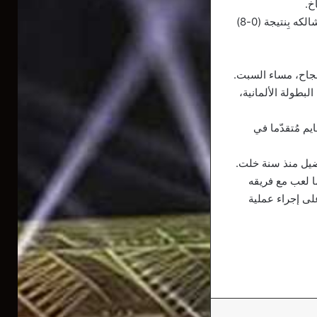
خ.
وكان متوسط الميدان نبيل بن طالب قد ذاق نفس الطعم المرّ مساء الجمعة، لمّا خسر فريقه شالكه بِنتيجة (0-8)
جاح، مساء السبت.
طلاقة البطولة الألمانية،
 وحينها كان فريقه هوفنهايم مُتقدّما في
فضيل منذ سنة خلت.
اجم بلفضيل في “البوندسليغا”، إلى الـ 23 من سبتمبر 2019. حينما لعب مع فريقه
لى إجراء عملية