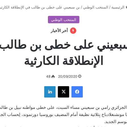
الرئيسية
/
المنتخب الوطني
/
بن سبعيني على خطى بن طالب في الإنطلاقة الكارثي
المنتخب الوطني
أخر الأخبار
بعيني على خطى بن طالب
الإنطلاقة الكارثية
48
20/09/2020
فيسبوك
‫X
لينكدإن
 الجزائري رامي بن سبعيني مساء السبت، على خطى مواطنه نبيل بن طالب
ونشنغلادباخ بِثلاثية نظيفة أمام المضيف بوروسيا دورتموند، لِحساب الج
موسم الجديد.