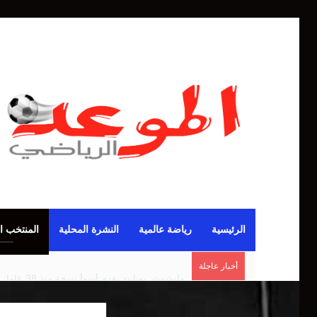
الرئيسية
رياضة عالمية
النشرة المحلية
المنتخب ا
أخبار عاجلة
مانشستر يونايتد يقدم أسوأ نسخة منذ 38 عاما