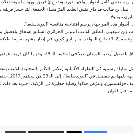
ن سبعيني كامل أطوار مواجهة دورتموند، بِزيّ فريق بوروسيا مونشنغلادبا
يرن ميونيخ.
طوار هذه المواجهة، بِرسم افتتاحية منافسة “البوندسليغا”.
وبن سبعيني، انطلق اللاعب الدولي الجزائري السابق إسحاق بلفضيل بِن
وفاز فريق هوفنهايم بِنتيجة (2-3) خارج القواعد أمام نادي كولن، في إطار مشهد ضربة ان
ودخل المهاجم إسحاق بلفضيل أرضية الميدان بديلا في الدقيقة الـ 76،
أوّل مباراة رسمية في البطولة الألمانية (عكس الكأس المحلية)، للاعب بل
ويعود تاريخ آخر مواجهة للمه
ف فولفسبورغ. وتعرّض خلالها لِإصابة خطيرة في الرّكبة، أجبرته بعد ذلك ع
ه قبل الآوان.