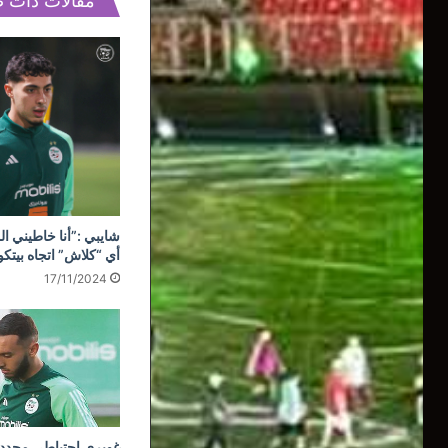
مقالات ذات 
شايبي :”أنا خاطيني ال
أي “كلاش” اتجاه بيتك
17/11/2024
غويري احتياطي مجددا