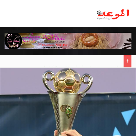
مانشستر يونايتد يقدم أسوأ نسخة منذ 38 عاما