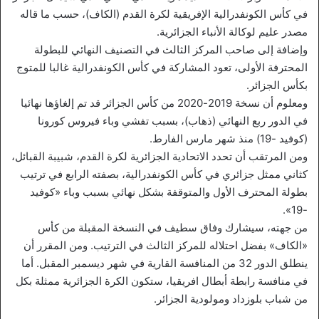
في كأس الكونفدرالية الإفريقية لكرة القدم (الكاف)، حسب ما قاله
مصدر عليم لوكالة الأنباء الجزائرية.
وإضافة إلى صاحب المركز الثالث في التصنيف النهائي للبطولة
المحترفة الأولى، تعود المشاركة في كأس الكونفدرالية غالبا للمتوج
بكأس الجزائر.
ومعلوم أن نسخة 2019-2020 من كأس الجزائر قد تم إلغاؤها نهائيا
في الدور ربع النهائي (ذهاب)، بسبب تفشي وباء فيروس كورونا
(كوفيد -19) منذ شهر مارس الفارط.
ومن المرتقب أن تحدد الاتحادية الجزائرية لكرة القدم، شبيبة القبائل،
كثاني ممثل جزائري في كأس الكونفدرالية، بصفته الرابع في ترتيب
بطولة المحترف الأول والمتوقفة بشكل نهائي بسبب وباء «كوفيد
-19».
من جهته، سيشارك وفاق سطيف في النسخة المقبلة من كأس
«الكاف» بفضل احتلاله للمركز الثالث في الترتيب. ومن المقرر أن
ينطلق الدور 32 من المنافسة القارية في شهر ديسمبر المقبل. أما
في منافسة رابطة أبطال افريقيا، ستكون الكرة الجزائرية ممثلة بكل
من شباب بلوزداد ومولودية الجزائر.