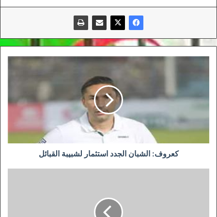
كعروف:
الشبان
الجدد
استثمار
لشبيبة
القبائل
كعروف: الشبان الجدد استثمار لشبيبة القبائل
بن
عمران
و
خياط
منتظران