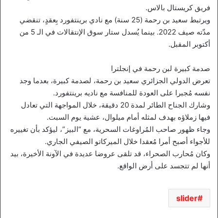
فريق كريستال بالاس.
ويرتبط سعيد بن رحمة (25 سنة) مع نادي برينتفورد بِعقدٍ، تنقضي
مدّته صيف 2022. بينما يُسدل ستار سوق الإنتقالات في الـ 5 من
أكتوبر المقبل.
صدمة كبيرة لبن رحمة في إنجلترا
تعرض الدولي الجزائري سعيد بن رحمة، لصدمة كبيرة، بعدما وجد
نفسه مُجبرا على العودة للمنافسة مع ناديه برينتفورد.
وشارك الجناح الطائر لمدة 20 دقيقة، خلال المواجهة التي تعادل
فيها زملاؤه بهدف لمثله أمام ميلوال، عشية يوم السبت.
وجاء ظهور صاحب المُراوغات السحرية، مع “البيز”، ليؤكد بأن تغييره
للأجواء أصبح أمرا مُعقدا خلال الميركاتو الصيفي الجاري.
وكان مُحارب الصحراء، قد تلقى عروضا عديدة في الآونة الأخيرة، بيد
أنها لم تتجسد على أرض الواقع.
slider