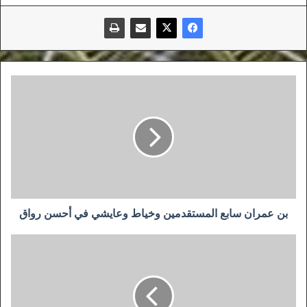
بن
عمران
سابع
المستقدمين
وخياط
وعايشي
في
أحسن
رواق
بن عمران سابع المستقدمين وخياط وعايشي في أحسن رواق
ماندي:
هناك
عناصر
في
مباراة