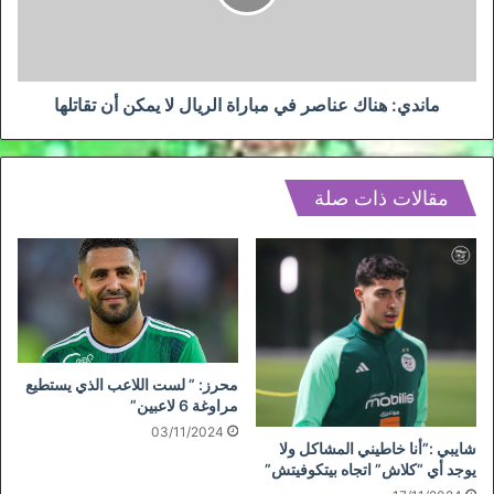
الريال
لا
يمكن
أن
تقاتلها
ماندي: هناك عناصر في مباراة الريال لا يمكن أن تقاتلها
مقالات ذات صلة
محرز: ” لست اللاعب الذي يستطيع
مراوغة 6 لاعبين”
03/11/2024
شايبي :”أنا خاطيني المشاكل ولا
يوجد أي “كلاش” اتجاه بيتكوفيتش”