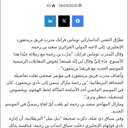
45
28/09/2020
فيسبوك
‫X
لينكدإن
تطرّق التقني الدانماركي توماس فرانك مدرب فريق برينتفورد
الإنجليزي، إلى لاعبه الدولي الجزائري سعيد بن رحمة.
وقال المدرب توماس فرانك: “تدرّب بن رحمة مع زملائه جيّدا هذا
الأسبوع. جاء إليَّ وقال لي إنّه مُستعدّ لِخوض المقابلات الرسمية
للموسم الجديد مع فريقنا برينتفورد”.
وأضاف مدرب فريق برينتفورد في مؤتمر صحفي نقلت تفاصيله
الصحافة البريطانية: “بن رحمة مازال ينتمي إلى نادي برينتفورد. كان
في الموسم الماضي أحد الأسلحة الفتّاكة لِخط الهجوم. وبِخصوص
مُستقبله، ننتظر ونرى”.
ومازال المهاجم سعيد بن رحمة لم يلعب أيّ لقاءٍ رسميٍّ في الموسم
الجديد.
وفي سياق ذي صلة، ذكرت صحيفة “ديل ميل” البريطانية، أن إدارة
نادي فولهام الإنجليزي دخلت سباق انتداب بن رحمة، مُنافسة بِذلك