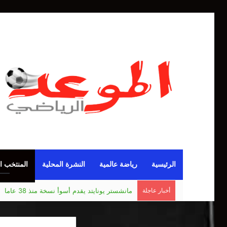
الرئيسية
رياضة عالمية
النشرة المحلية
المنتخب ا
أخبار عاجلة
مانشستر يونايتد يقدم أسوأ نسخة منذ 38 عاما