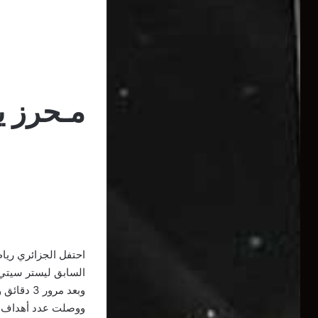
مـحرز يح
السابق ليستر سيتي، 
وبعد مرور 3 دقائق و11 ثانية، سجل محرز أسرع أهدافه في البريمييرليج طوال مشواره في البطولة.