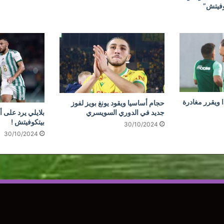
وفيتش”
 ويقرر مغادرة
حجام أساسيا ويقود يونغ بويز لفوز
جديد في الدوري السويسري
بلايلي يرد على أ
بيتكوفيتش !
30/10/2024
30/10/2024