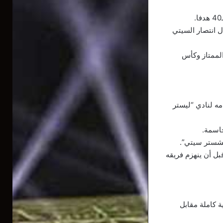
ل انتصار السيتي
لدوري الممتاز وكأس
لإنجليزي منذ انضمامه لنادي “ليستر
انشستر سيتي”.
ل أن ينهزم فريقه
 كاملة مقابل