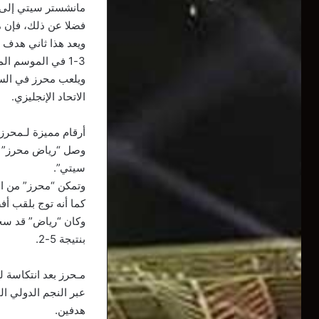
مانشستر سيتي إلى 58 هدفا
فضلا عن ذلك، فإن محرز شارك في تسجيل 98 هدف
ويعد هذا ثاني هدف ي
3-1 في الموسم الماضي.
الاتحاد الإنجليزي.
أرقام مميزة لـمحرز 
سيتي”.
وتمكن “محرز” من المساهمة في تسجيل 98 هدفا 
كما أنه توج بلقب أف
وكان “رياض” قد سجل
بنتيجة 5-2.
مـحرز بعد انتكاسة ل
عبر النجم الدولي ا
هدفين.