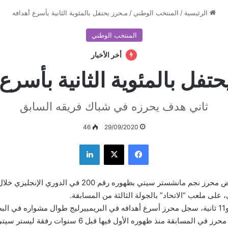
الرئيسية
/
المنتخب الوطني
/
مـحرز يحتفل بالمئوية الثانية بأسرع أهدافه
المنتخب الوطني
أخر الأخبار
تفل بالمئوية الثانية بأسرع
ثاني هدف يحرزه في شباك فريقه السابق
46
29/09/2020
فيسبوك
‫X
لينكدإن
احتفل الجزائري رياض محرز نجم مانشستر سيتي بظهوره رقم 200 في 
على ملعب “الاتحاد” بالجولة الثالثة من المسابقة.
ووصلت عدد أهداف محرز في المسابقة منذ ظهوره الأول فيها قبل 6 سن