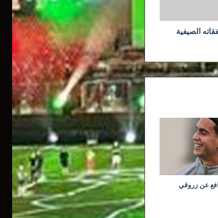
قاته الصيفية
افع عن زروقي