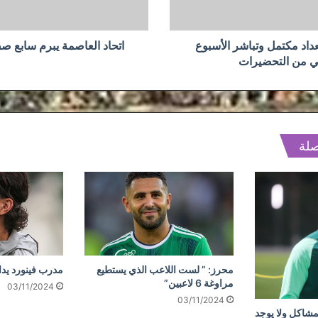
اد مكتمل وتباشر الأسبوع
اتحاد العاصمة يبرم سابع صف
ني من التحضيرات
صلة
محرز: ” لست اللاعب الذي يستطيع
مدرب فينورد يد
مراوغة 6 لاعبين”
03/11/2024
03/11/2024
مشاكل ولا يوجد