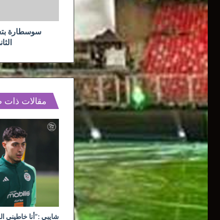
التحضيرات
سوسطارة بتعد
الثا
مقالات ذات 
شايبي :”أنا خاطيني ال