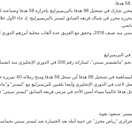
.
ا بالبريمييرليج بإحرازه 58 هدفا وصناعته لـ40 هدفا.
حرزه محرز في شباك فريقه السابق ليستر بالبريمييرليج، إذ جاء الأول خلا
ويلعب محرز في السيتي منذ صيف 2018، وحقق مع الفريق عدة ألقاب محلية أبرزهم ا
في البريميرليغ
وصل “رياض محرز” نجم “مانشستر سيتي”، لمباراته رقم 200 في الدوري ا
أين سجل 58 هدفا ومنح زملائه 40 تمريرة حاسمة.
ضل لاعب في الدوري الإنجليزي وأيضا بلقبين للبريميرليغ مع “ليستر” و”م
 هدفا عالميا مساء أمس الأحد في مرمى فريقه السابق “ليستر سيتي” قب
يستر: سنعود بقوة
لجزائري “رياض محرز” عن خيبة آمله بعد الخسارة ضد ليستر سيتي بخماسية