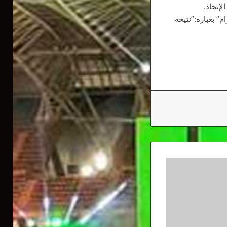
إتحاد.
” بعبارة:”نتيجة