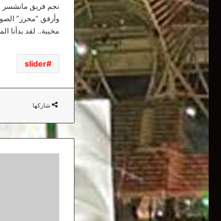
نجم فريق مانشسر سي
وأرفق “محرز” الصور
مخيبة.. لقد بدأنا ال
slider
شاركها
سوسطارة
بتعداد
مكتمل
وتباشر
الأسبوع
الثاني
من