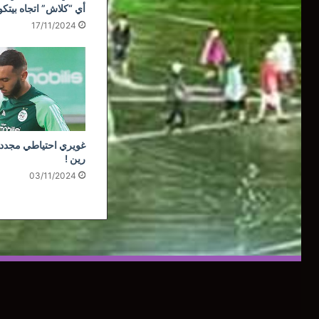
أي “كلاش” اتجاه بيتك
17/11/2024
غويري احتياطي مجددا
رين !
03/11/2024