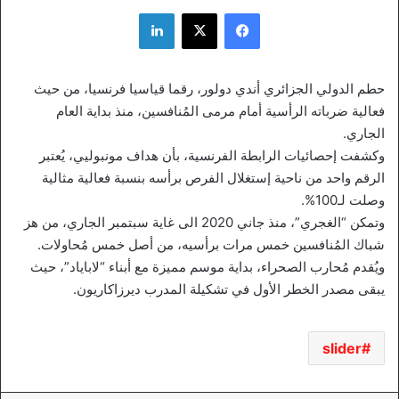
فيسبوك
‫X
لينكدإن
حطم الدولي الجزائري أندي دولور، رقما قياسيا فرنسيا، من حيث
فعالية ضرباته الرأسية أمام مرمى المُنافسين، منذ بداية العام
الجاري.
وكشفت إحصائيات الرابطة الفرنسية، بأن هداف مونبوليي، يُعتبر
الرقم واحد من ناحية إستغلال الفرص برأسه بنسبة فعالية مثالية
وصلت لـ100%.
وتمكن “الغجري”، منذ جاني 2020 الى غاية سبتمبر الجاري، من هز
شباك المُنافسين خمس مرات برأسيه، من أصل خمس مُحاولات.
ويُقدم مُحارب الصحراء، بداية موسم مميزة مع أبناء “لاباياد”، حيث
يبقى مصدر الخطر الأول في تشكيلة المدرب ديرزاكاريون.
slider