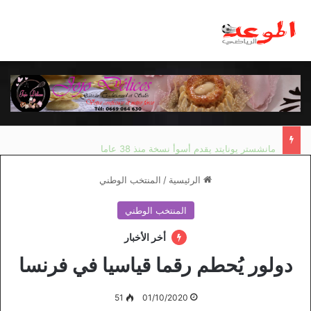
مانشستر يونايتد يقدم أسوأ نسخة منذ 38 عاما
الرئيسية
/
المنتخب الوطني
المنتخب الوطني
أخر الأخبار
دولور يُحطم رقما قياسيا في فرنسا
51
01/10/2020