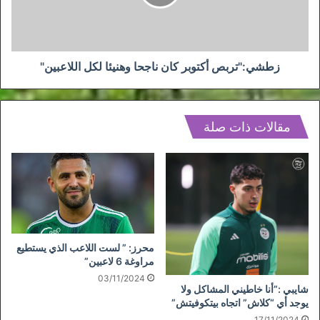
لكل
اللاعبين"
زطشي:"تربص أكتوبر كان ناجحا وهنيئا لكل اللاعبين"
مقالات ذات صلة
محرز: ” لست اللاعب الذي يستطيع
مراوغة 6 لاعبين”
03/11/2024
شايبي :”أنا خاطيني المشاكل ولا
يوجد أي “كلاش” اتجاه بيتكوفيتش”
17/11/2024