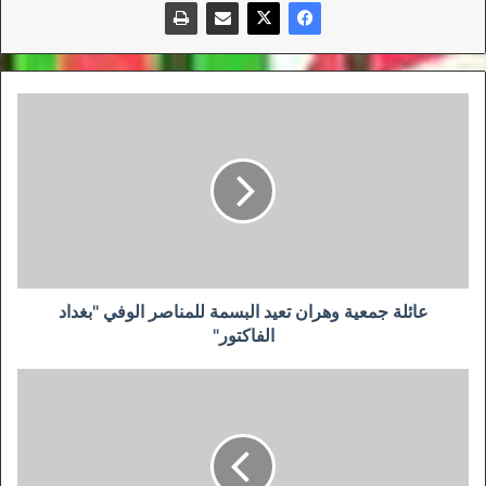
عائلة
جمعية
وهران
تعيد
البسمة
للمناصر
الوفي
"بغداد
الفاكتور"
عائلة جمعية وهران تعيد البسمة للمناصر الوفي "بغداد
الفاكتور"
زطشي:"تربص
أكتوبر
كان
ناجحا
وهنيئا