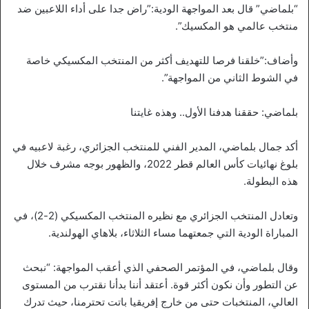
“بلماضي” قال بعد المواجهة الودية:”راض جدا على أداء اللاعبين ضد
منتخب عالمي هو المكسيك”.
وأضاف:”خلقنا فرصا للتهديف أكثر من المنتخب المكسيكي خاصة
في الشوط الثاني من المواجهة”.
بلماضي: حققنا هدفنا الأول.. وهذه غايتنا
أكد جمال بلماضي، المدير الفني للمنتخب الجزائري، رغبة لاعبيه في
بلوغ نهائيات كأس العالم قطر 2022، والظهور بوجه مشرف خلال
هذه البطولة.
وتعادل المنتخب الجزائري مع نظيره المنتخب المكسيكي (2-2)، في
المباراة الودية التي جمعتهما مساء الثلاثاء، بلاهاي الهولندية.
وقال بلماضي، في المؤتمر الصحفي الذي أعقب المواجهة: “نبحث
عن التطور وأن نكون أكثر قوة. أعتقد أننا بدأنا نقترب من المستوى
العالي، المنتخبات حتى من خارج إفريقيا باتت تحترمنا، حيث تدرك