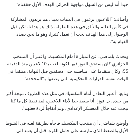
جيدا أنه ليس من السهل مواجهة الجزائر. الهدف الأول حققناه”.
وأضاف: “اللاعبون يرغبون في الذهاب بعيدا، هم يريدون المشاركة
في كأس العالم والتألق في هذه البطولة، ذلك هو هدفنا، لكن قبل
الوصول إلى هذا الهدف يجب أن نعمل كثيرا، وهو ما نحن بصدد
القيام به”.
وتحدث بلماضي، عن المباراة أمام المكسيك، واعتبر أن المنتخب
الجزائري كان يستحق الفوز فيها لكونه لعب بـ10 لاعبين منذ الدقيقة
55، وكان متقدما على منافسه حتى دقيقتين قبل النهاية، منتقدا في
الوقت نفسه القرارات التحكيمية التي وصفها بـ”المجحفة”.
وتابع: “أعتبر التعادل أمام المكسيك في مثل هذه الظروف نتيجة أكثر
من جيدة، بل فوزا. أنا سعيد جدا لأداء اللاعبين، لقد نفذنا كل ما كنا
نبحث عنه خلال المعسكر الإعدادي، ولم أتفاجأ لردة فعلهم”.
وأوضح بلماضي، أن منتخب المكسيك فاجأه بطريقة لعبه في الشوط
الأول والضغط الذي مارسه على حامل الكرة، قبل أن يعمد إلى