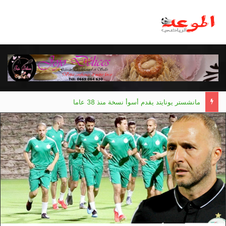
مانشستر يونايتد يقدم أسوأ نسخة منذ 38 عاما