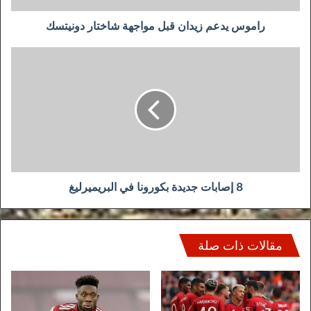
راموس يدعم زيدان قبل مواجهة شاختار دونيتسك
8
إصابات
جديدة
بكورونا
في
البريميرليغ
8 إصابات جديدة بكورونا في البريميرليغ
مقالات ذات صلة