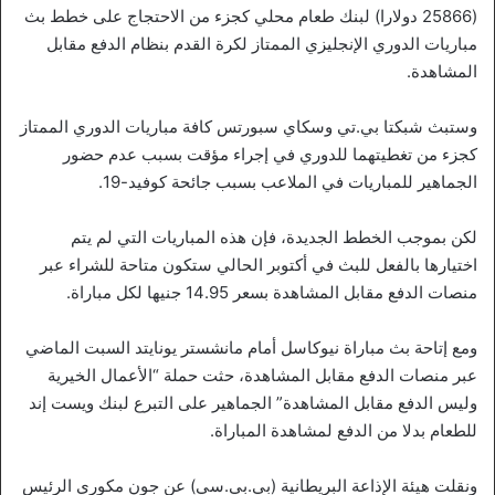
(25866 دولارا) لبنك طعام محلي كجزء من الاحتجاج على خطط بث
مباريات الدوري الإنجليزي الممتاز لكرة القدم بنظام الدفع مقابل
المشاهدة.
وستبث شبكتا بي.تي وسكاي سبورتس كافة مباريات الدوري الممتاز
كجزء من تغطيتهما للدوري في إجراء مؤقت بسبب عدم حضور
الجماهير للمباريات في الملاعب بسبب جائحة كوفيد-19.
لكن بموجب الخطط الجديدة، فإن هذه المباريات التي لم يتم
اختيارها بالفعل للبث في أكتوبر الحالي ستكون متاحة للشراء عبر
منصات الدفع مقابل المشاهدة بسعر 14.95 جنيها لكل مباراة.
ومع إتاحة بث مباراة نيوكاسل أمام مانشستر يونايتد السبت الماضي
عبر منصات الدفع مقابل المشاهدة، حثت حملة “الأعمال الخيرية
وليس الدفع مقابل المشاهدة” الجماهير على التبرع لبنك ويست إند
للطعام بدلا من الدفع لمشاهدة المباراة.
ونقلت هيئة الإذاعة البريطانية (بي.بي.سي) عن جون مكوري الرئيس