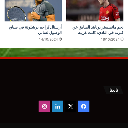
نجم مانشستر يونايتد السابق عن
أرسنال يُزاحم برشلونة في سباق
فترته في النادي: كانت غريبة
الوصول لساني
14/10/2024
18/10/2024
تابعنا
‫X
فيسبوك
لينكدإن
انستقرام