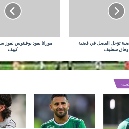
لفوز
سهل
على
دينامو
كييف
اضية تؤجل الفصل في قضية
موراتا يقود يوفنتوس لفوز س
وفاق سطيف
كييف
صلة