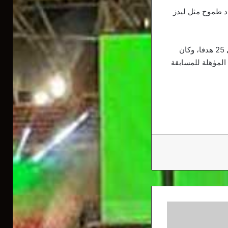
اد طموح مثل ليدز
يُذكر أن بن رحمة كان أحد أبرز نجوم برينتفورد على مدار الموسم الماضي، حيث أسهم معه في 25 هدفا، وكان
 المؤهلة للمسابقة