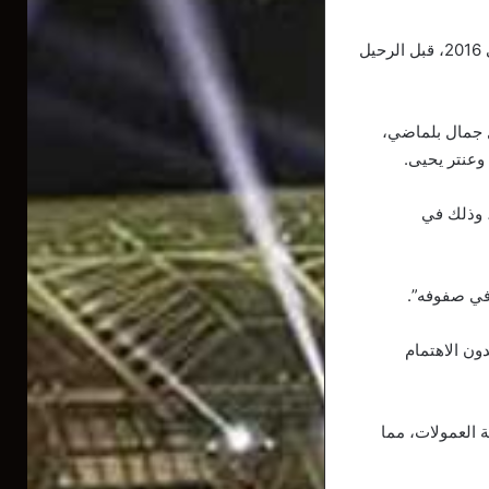
وسبق لنادي وست هام أن لعب فيه لاعب جزائري آخر، وهو سفيان فيغولي الذي انضم إليه في 2016، قبل الرحيل
ل جمال بلماضي،
وعنتر يحيى.
، وذلك في
في صفوفه”.
دون الاهتمام
العمولات، مما