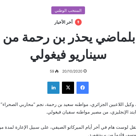
المنتخب الوطني
أخر الأخبار
بلماضي يحذر بن رحمة من ت
سيناريو فيغولي
59
20/10/2020
فيسبوك
‫X
لينكدإن
وكيل اللاعبين الجزائري، مواطنه سعيد بن رحمة، نجم “محاربي الصحراء” ا
يتد الإنجليزي، من مصير مواطنه سفيان فيغولي.
تقل لوست هام في آخر أيام الميركاتو الصيفي، على سبيل الإعارة لمدة مو
وسم، قادما من برينتفورد.