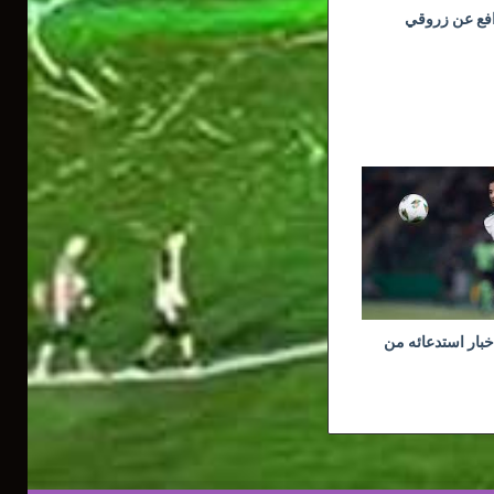
افع عن زروقي
خبار استدعائه من