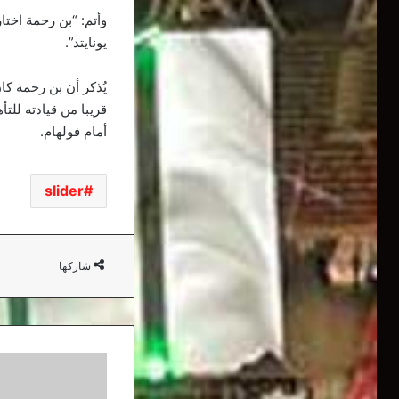
وأتم: “بن رحمة اخت
يونايتد”.
قريبا من قيادته للتأ
أمام فولهام.
slider
شاركها
المحكمة
الرياضية
تؤجل