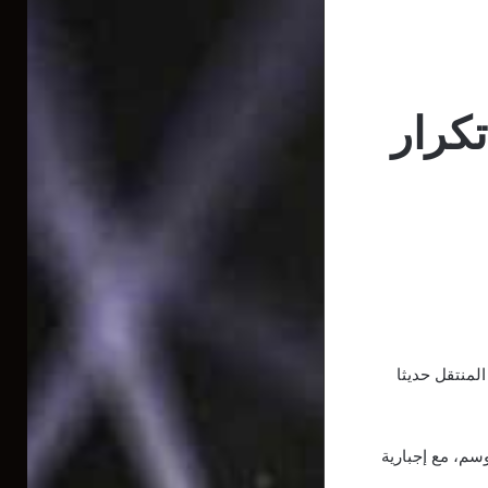
كرار
لمنتقل حديثا
سم، مع إجبارية