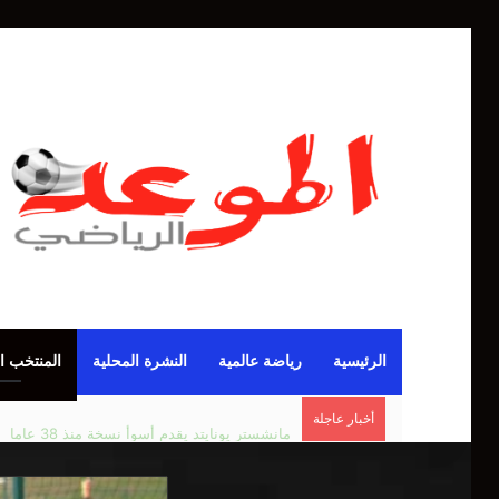
الرئيسية
رياضة عالمية
النشرة المحلية
المنتخب ا
أخبار عاجلة
مانشستر يونايتد يقدم أسوأ نسخة منذ 38 عاما