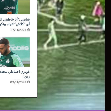
شايبي :”أنا خاطيني ال
أي “كلاش” اتجاه بيتك
17/11/2024
غويري احتياطي مجددا
رين !
03/11/2024