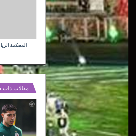
الفصل
في
قضية
وفاق
سطيف
المحكمة الري
مقالات ذات 