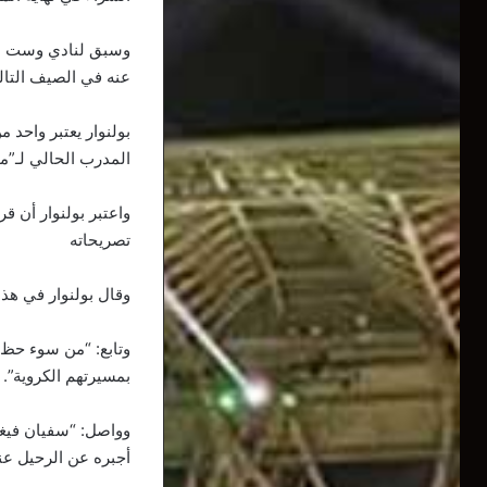
عنه في الصيف التال
بولنوار يعتبر واحد 
المدرب الحالي لـ”مح
واعتبر بولنوار أن ق
تصريحاته
وقال بولنوار في هذ
وتابع: “من سوء حظ بن
بمسيرتهم الكروية”.
وواصل: “سفيان فيغ
أجبره عن الرحيل عنه