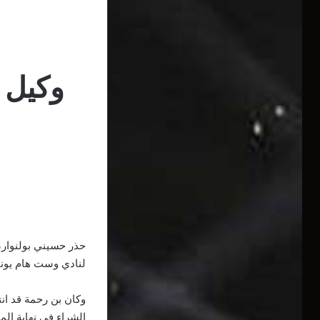
وكيل 
حذر حسيني بولنوار، 
لنادي وست هام يونا
وكان بن رحمة قد ان
الشراء في نهاية الم