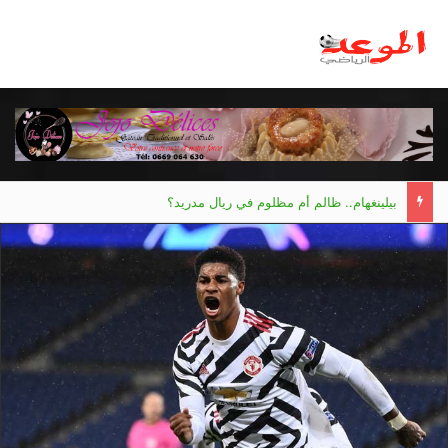
بيلينغهام.. ظالم أم مظلوم في ريال مدريد؟