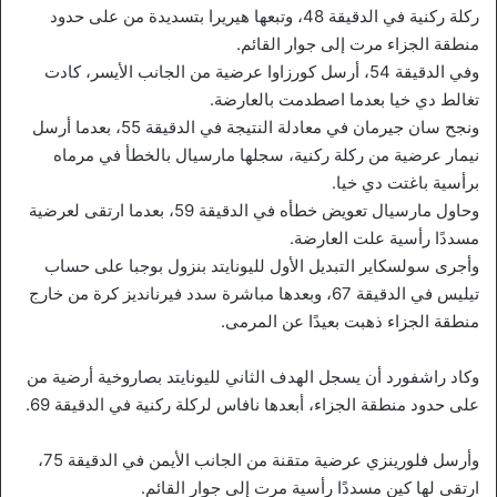
ركلة ركنية في الدقيقة 48، وتبعها هيريرا بتسديدة من على حدود
منطقة الجزاء مرت إلى جوار القائم.
وفي الدقيقة 54، أرسل كورزاوا عرضية من الجانب الأيسر، كادت
تغالط دي خيا بعدما اصطدمت بالعارضة.
ونجح سان جيرمان في معادلة النتيجة في الدقيقة 55، بعدما أرسل
نيمار عرضية من ركلة ركنية، سجلها مارسيال بالخطأ في مرماه
برأسية باغتت دي خيا.
وحاول مارسيال تعويض خطأه في الدقيقة 59، بعدما ارتقى لعرضية
مسددًا رأسية علت العارضة.
وأجرى سولسكاير التبديل الأول لليونايتد بنزول بوجبا على حساب
تيليس في الدقيقة 67، وبعدها مباشرة سدد فيرنانديز كرة من خارج
منطقة الجزاء ذهبت بعيدًا عن المرمى.
وكاد راشفورد أن يسجل الهدف الثاني لليونايتد بصاروخية أرضية من
على حدود منطقة الجزاء، أبعدها نافاس لركلة ركنية في الدقيقة 69.
وأرسل فلورينزي عرضية متقنة من الجانب الأيمن في الدقيقة 75،
ارتقى لها كين مسددًا رأسية مرت إلى جوار القائم.