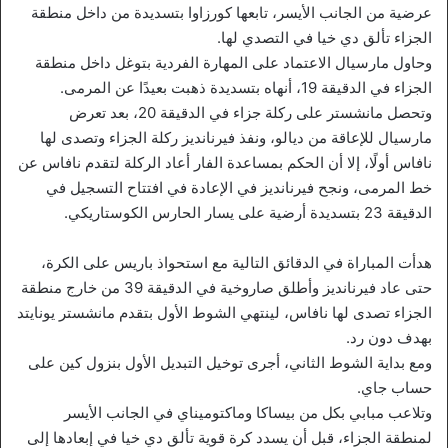
عرضية من الجانب الأيسر، تابعها كورزاوا بتسديدة من داخل منطقة
الجزاء تألق دي خيا في التصدي لها.
وحاول مارسيال الاعتماد على المهارة الفردية بتوغل داخل منطقة
الجزاء في الدقيقة 19، أنهاه بتسديدة ذهبت بعيدًا عن المرمى.
وتحصل مانشستر على ركلة جزاء في الدقيقة 20، بعد تعرض
مارسيال للإعاقة من ديالو، ونفذ فيرنانديز ركلة الجزاء وتصدى لها
نافاس أولًا، إلا أن الحكم بمساعدة الفار أعاد الركلة لتقدم نافاس عن
خط المرمى، ونجح فيرنانديز في الإعادة في افتتاح التسجيل في
الدقيقة 23 بتسديدة أرضية على يسار الحارس الكوستاريكي.
هدأت المباراة في الدقائق التالية مع استحواذ باريس على الكرة،
حتى عاد فيرنانديز وأطلق صاروخية في الدقيقة 39 من خارج منطقة
الجزاء تصدى لها نافاس، لينتهي الشوط الأول بتقدم مانشستر يونايتد
بهدف دون رد.
ومع بداية الشوط الثاني، أجرى توخيل التبديل الأول بنزول كين على
حساب جاي.
وتلاعب مبابي بكل من بيساكا وماكتوميناي في الجانب الأيسر
لمنطقة الجزاء، قبل أن يسدد كرة قوية تألق دي خيا في إبعادها إلى