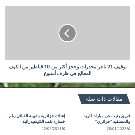
توقيف
21
تاجر
مخدرات
وحجز
أكثر
من
10
قناطير
من
توقيف 21 تاجر مخدرات وحجز أكثر من 10 قناطير من الكيف
الكيف
المعالج في ظرف أسبوع
المعالج
في
ظرف
أسبوع
مقالات ذات صلة
فريق يغيب عن مباراة قارية
إشادة جزائرية بشبيبة القبائل رغم
والمستفيد “جزائري”
خسارة لقب الكونفيدرالية
12/07/2021
28/01/2022