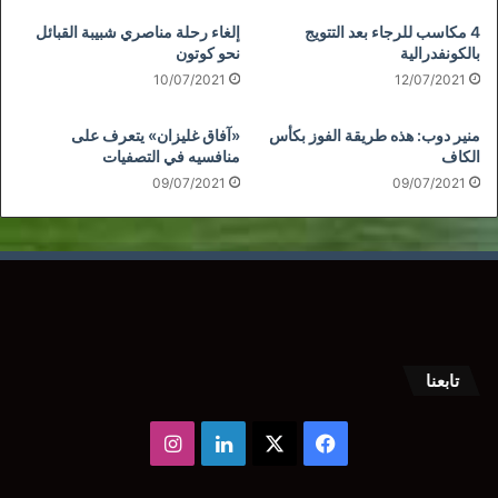
4 مكاسب للرجاء بعد التتويج
إلغاء رحلة مناصري شبيبة القبائل
بالكونفدرالية
نحو كوتون
10/07/2021
12/07/2021
منير دوب: هذه طريقة الفوز بكأس
«آفاق غليزان» يتعرف على
الكاف
منافسيه في التصفيات
09/07/2021
09/07/2021
تابعنا
‫X
فيسبوك
لينكدإن
انستقرام