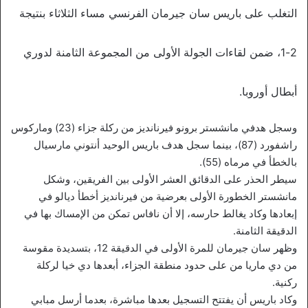
التغلب على باريس سان جيرمان الفرنسي مساء الثلاثاء بنتيجة
2-1، ضمن لقاءات الجولة الأولى من المجموعة الثامنة لدوري
أبطال أوروبا.
وسجل هدفي مانشستر برونو فيرنانديز من ركلة جزاء (23) وماركوس
راشفورد (87)، بينما سجل هدف باريس الوحيد أنتوني مارسيال
بالخطأ في مرماه (55).
سيطر الحذر على الدقائق العشر الأولى بين الفريقين، وشكل
مانشستر الخطورة الأولى بعرضية من فيرنانديز أخطأ ديالو في
إبعادها وكاد يغالط حارسه، إلا أن نافاس تمكن من الإمساك بها في
الدقيقة الثامنة.
وظهر سان جيرمان للمرة الأولى في الدقيقة 12، بتسديدة مقوسة
من دي ماريا من على حدود منطقة الجزاء، أبعدها دي خيا لركلة
ركنية.
وكاد باريس أن يفتتح التسجيل بعدها مباشرة، بعدما أرسل مبابي