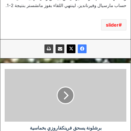
حساب مارسيال وفيرنانديز، لينتهي اللقاء بفوز مانشستر بنتيجة 2-1.
slider
برشلونة
يسحق
فرينكفاروزي
بخماسية
برشلونة يسحق فرينكفاروزي بخماسية