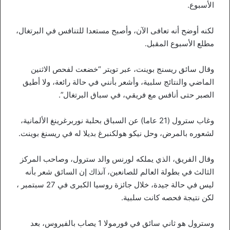
الأسبوع.
لكنه أوضح أنه تعافى الآن، وأصبح مستعدا للتنافس في البرتغال،
مطلع الأسبوع المقبل.
وقال سائق ريسنج بوينت، عبر تويتر “خضعت لفحص الاثنين
الماضي والنتائج سلبية، وأشعر بأنني في حالة رائعة، ولا أطيق
الصبر حتى أنافس مع فريقي، في سباق البرتغال”.
وغاب سترول (21 عاما) عن السباق بحلبة نوربرغرينغ الألمانية،
لشعوره بالمرض، وحل نيكو هولكنبرغ بديلا له في ريسنغ بوينت.
وقال الفريق، الذي يملكه لورنس والد سترول، وصاحب المركز
الثالث في بطولة العالم للصانعين، آنذاك إن السائق شعر بأنه
ليس في حالة جيدة، خلال جائزة روسيا الكبرى في 27 سبتمبر ،
لكن نتيجة فحصه كانت سلبية.
وسترول هو ثاني سائق في فورمولا 1 يصاب بالفيروس، بعد