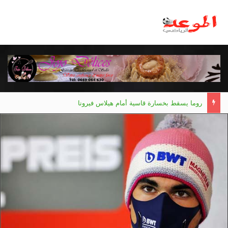
روما يسقط بخسارة قاسية أمام هيلاس فيرونا