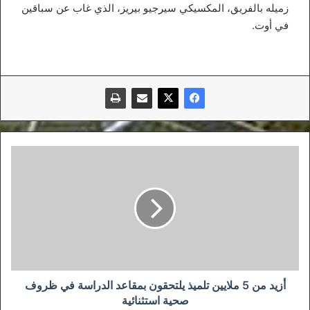
زميله بالفريق، المكسيكي سيرجيو بيريز، الذي غاب عن سباقين
في أوت.
أزيد
من
5
ملايين
تلميذ
يلتحقون
بمقاعد
الدراسة
في
ظروف
أزيد من 5 ملايين تلميذ يلتحقون بمقاعد الدراسة في ظروف
صحية
صحية استثنائية