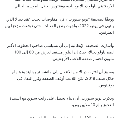
الأرجنتيني باولو ديبالا مع ناديه يوفنتوس، خلال الموسم الحالي.
ووفقًا لصحيفة “توتو سبورت”، فإن مفاوضات تجديد عقد ديبالا الذي
ينتهي في يونيو 2022، واجهت بعض العقبات، حتى توقفت مؤخرًا بين
الطرفين.
وأشارت الصحيفة الإيطالية إلى أن تشيلسي صاحب الحظوظ الأكبر
لضم باولو ديبالا، حيث إن البلوز مستعد لعرض من 80 إلى 100
مليون لحسم صفقة اللاعب الأرجنتيني.
وسبق أن اقترب ديبالا من الانتقال إلى مانشستر يونايتد وتوتنهام
خلال صيف 2019، لكن اللاعب أوقف الصفقة وقرر البقاء في
يوفنتوس.
وذكرت توتو سبورت، أن ديبالا يحصل على راتب سنوي مع السيدة
العجوز يبلغ 10 ملايين يورو.
تشيلسي يضع 100 مليون إسترليني على طاولة يوفنتوس