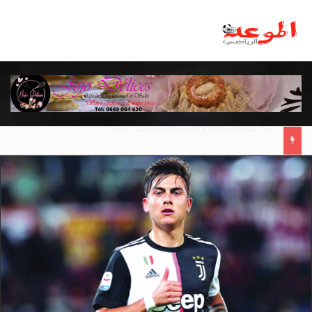
مانشستر يونايتد يقدم أسوأ نسخة منذ 38 عاما