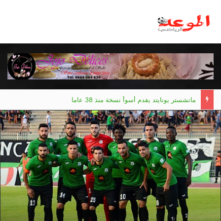
مانشستر يونايتد يقدم أسوأ نسخة منذ 38 عاما