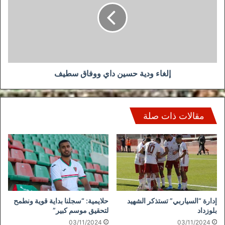
داي
ووفاق
سطيف
إلغاء ودية حسين داي ووفاق سطيف
مقالات ذات صلة
إدارة “السياربي” تستذكر الشهيد
حلايمية: “سجلنا بداية قوية ونطمح
بلوزداد
لتحقيق موسم كبير”
03/11/2024
03/11/2024