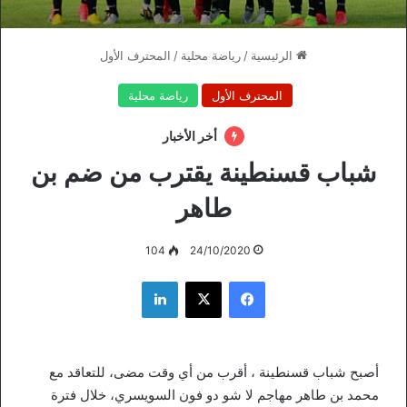
الرئيسية
/
رياضة محلية
/
المحترف الأول
المحترف الأول
رياضة محلية
أخر الأخبار
شباب قسنطينة يقترب من ضم بن
طاهر
104
24/10/2020
فيسبوك
‫X
لينكدإن
أصبح شباب قسنطينة ، أقرب من أي وقت مضى، للتعاقد مع
محمد بن طاهر مهاجم لا شو دو فون السويسري، خلال فترة