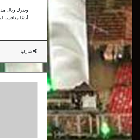
ويدرك ريال مدر
أيضًا منافسة ل
شاركها
مدرب
النيجر:
"حظوظ
الجزائر
كبيرة
للتأهل"