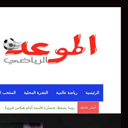
الرئيسية
رياضة عالمية
النشرة المحلية
المنتخب ا
أخبار عاجلة
مانشستر يونايتد يقدم أسوأ نسخة منذ 38 عاما