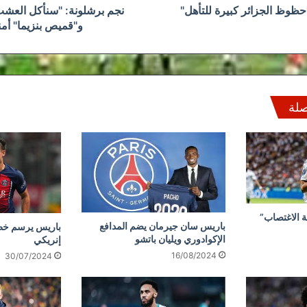
حظوظ الجزائر كبيرة للتأهل"
نجم برشلونة: "سنأكل العشب 
و"قميص بنزيما" أمن
صلة
ة الاغتصاب”
باريس سان جيرمان يضم المدافع
باريس يرسم خط
الإكوادوري ويليان باتشو
إنريكي
16/08/2024
30/07/2024