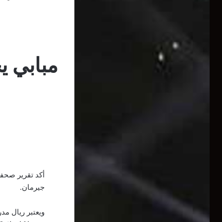
مبابي ي
أكد تقرير صحفي
جيرمان.
ويعتبر ريال مد