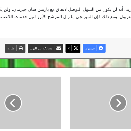
يد، أنه لن يكون من السهل التوصل لاتفاق مع باريس سان جيرمان، ولن ي
يفربول، ومع ذلك فإن الميرنجي ما زال المرشح الأبرز لنيل خدمات اللاعب.
فيسبوك
‫X
مشاركة عبر البريد
طباعة
نجم
برشلونة:
"سنأكل
العشب
بالكلاسيكو..
و"قميص
بنزيما"
أمنيتي"