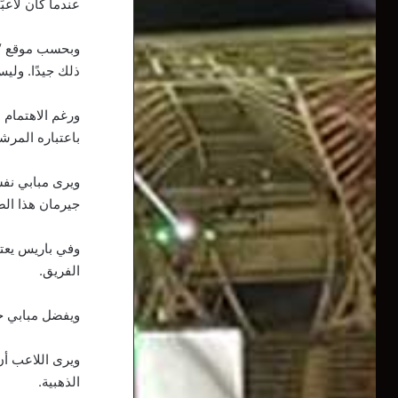
عندما كان لاعبًا في موناكو قبل 3 سنوات، إل
وبحسب موقع “دي
ذلك جيدًا. ولي
ورغم الاهتمام 
باعتباره المرشح
ويرى مبابي نفس
جيرمان هذا الص
وفي باريس يعت
الفريق.
ويفضل مبابي خس
ويرى اللاعب أن 
الذهبية.