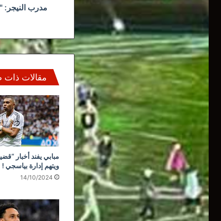
مدرب النيجر: "
مقالات ذات 
مبابي يفند أخبار “قضي
ويتهم إدارة بياسجي !
14/10/2024