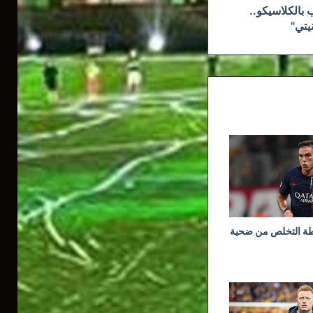
بالكلاسيكو..
يتي"
ة التخلص من ضحية