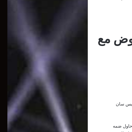
اوض مع
اريس سان
 حاول ضمه