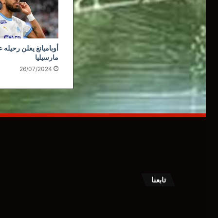
أوباميانغ يعلن رحيله 
مارسيليا
26/07/2024
تابعنا