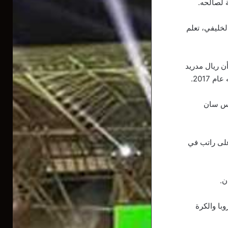
لخليفي، تعلم
ن ريال مدريد
2017.
ريس سان
على راتب في
ن.
وبا والكرة