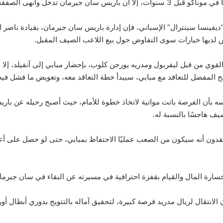
ا أن باريس سان جيرمان تدخل وأنهى الصفقة لصالحه.
فينسا سينترال” الإسباني، فإن إدارة باريس سان جيرمان، بقيادة ناصر ا
س لديها خيارات سوى التفاوض حول بيع اللاعب الصيف المقبل.
القوي من قبل ليفربول ومدريه يورجن كلوب، بإحضار مبابي إلى آنفيلد، إلا أ
 المفضل للتعاقد مع مبابي، سيبدأ خطة التعاقد معه، وتعويض ما فشل فيه عام 
ه بأن الفرصة باتت مواتية لاتخاذ خطوة للأمام، حيث أصبح رحيله عن با
يف هاجسًا بالنسبة له.
قدون أنه سيكون من الصعب عمليًا الاحتفاظ بمبابي، حتى لو حصل على أ
ارة المال والقيام بقفزة احترافية في مسيرته عن البقاء في سان جيرما
الانتقال لريال مدريد فرصة كبيرة، لتحقيق آماله بالتتويج بدوري أبطال أور