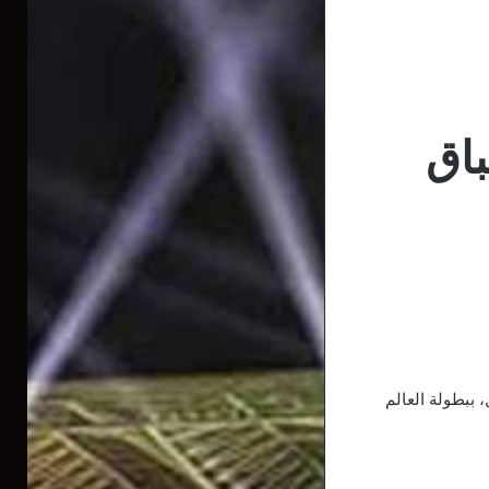
باق
ببطولة العالم