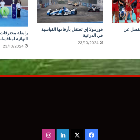
نفصل عن
فورمولا إي تحتفل بأرقامها القياسية
رابطة محترفات ا
في الدرعية
النهائية لمنافسا
23/10/2024
23/10/2024
‫X
فيسبوك
لينكدإن
انستقرام