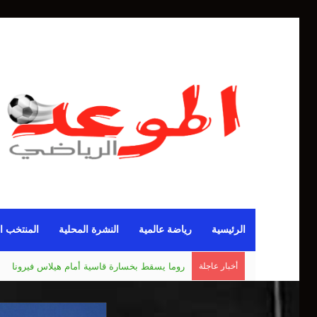
الرئيسية
رياضة عالمية
النشرة المحلية
المنتخب ا
أخبار عاجلة
مانشستر يونايتد يقدم أسوأ نسخة منذ 38 عاما