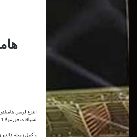
هامي
انتزع لويس هاميلتو
لسباقات فورمولا 1 للسيارات، منذ 24 عاما.
وأكمل زميله فالتي