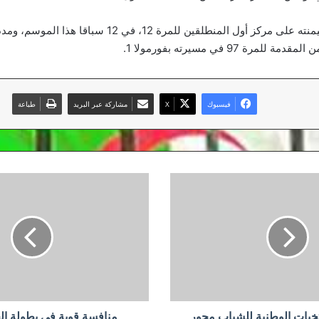
وواصل مرسيدس هيمنته على مركز أول المنطلقين للمرة 12، في 12
مرة 97 في مسيرته بفورمولا 1.
فيسبوك
‫X
مشاركة عبر البريد
طباعة
منافسة
قوية
في
بطولة
الجواد
العربي
للفروسية
خبات الوطنية للشباب محور
منافسة قوية في بطولة الج