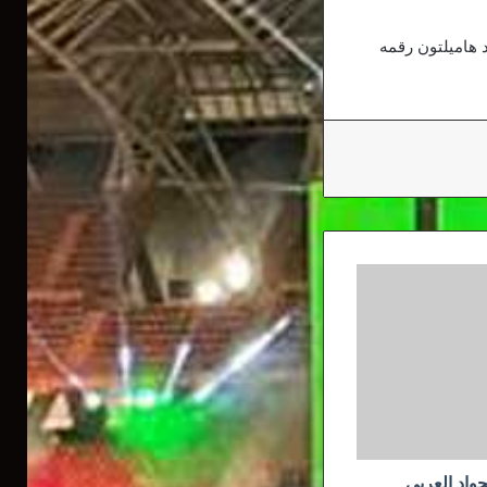
 سباقا هذا الموسم، ومدد هاميلتون رقمه
واد العربي