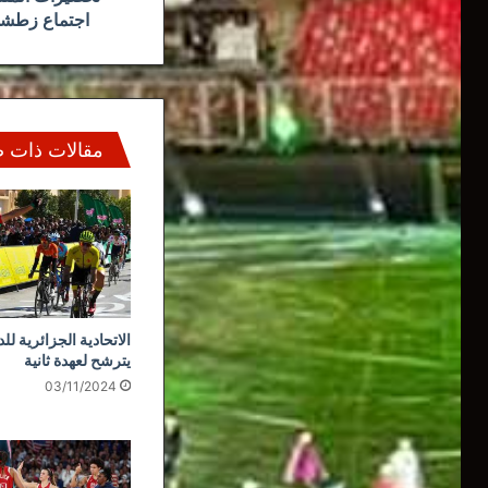
اجتماع زطشي 
مقالات ذات 
الاتحادية الجزائرية لل
يترشح لعهدة ثانية
03/11/2024