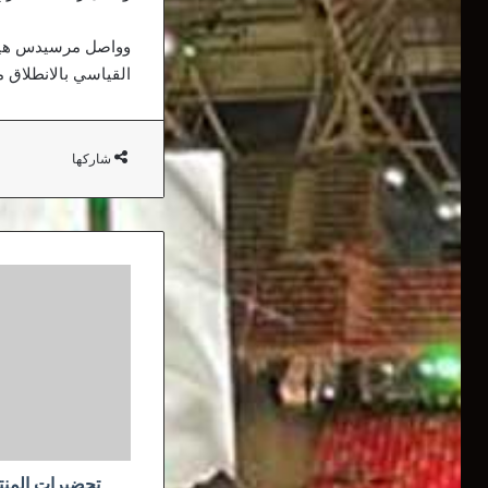
القياسي بالانطلاق من المقدمة لل
شاركها
تحضيرات
المنتخبات
الوطنية
للشباب
محور
اجتماع
زطشي
والمديرية
الفنية
الوطنية
تحضيرات المنت