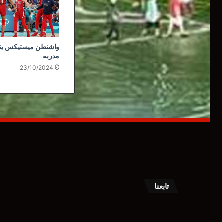
واشنطن ميستيكس ي
مدربه
23/10/2024
تابعنا