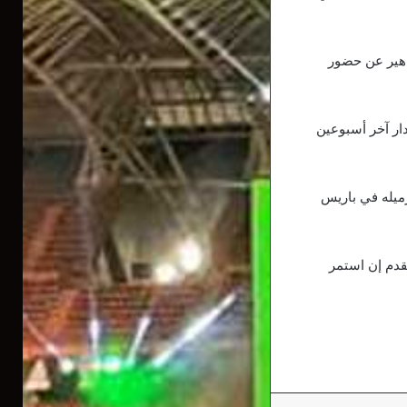
ماهير عن حضور
دار آخر أسبوعين
زميله في باريس
لقدم إن استمر