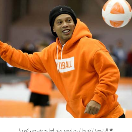
الرئيسية
/
كورونا
/
رونالدينيو يعلن إصابته بفيروس كورونا