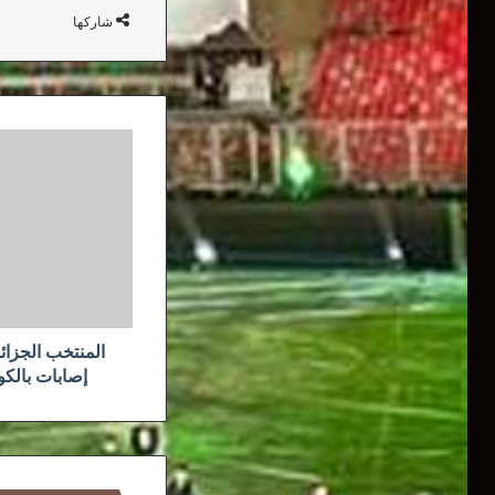
شاركها
المنتخب
الجزائري
لأقل
من
20
سنة
:
"ست
إصابات
بالكورونا
خلال
إصابات بالكو
التربص
(فاف)"