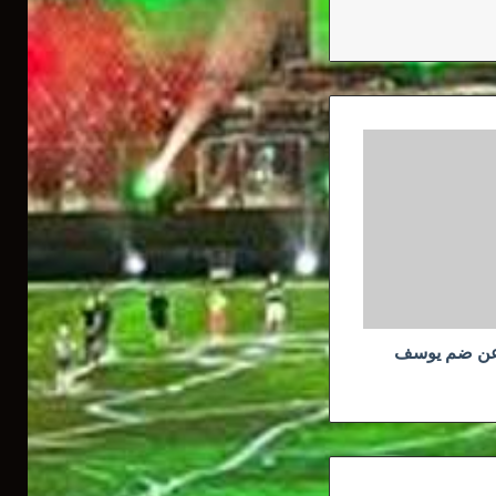
س عن ضم يوسف