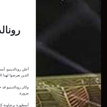
رونال
أعلن رونالدينيو، أس
الذين تعرضوا لهذا ال
وكان رونالدينيو قد 
مزورة.
أسطورة برشلونة كان 