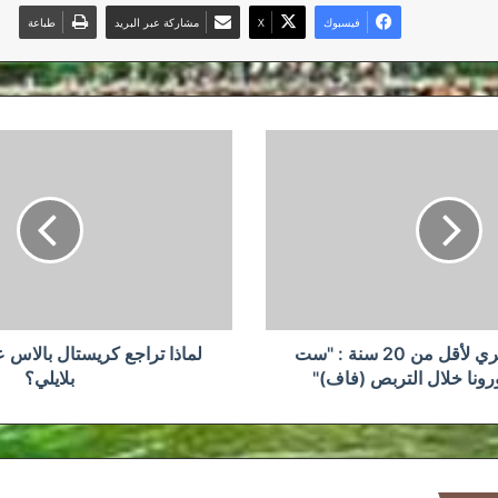
فيسبوك
‫X
مشاركة عبر البريد
طباعة
لماذا
تراجع
كريستال
بالاس
عن
ضم
يوسف
بلايلي؟
المنتخب الجزائري لأقل من 20 سنة : "ست
لماذا تراجع كريستال بالا
رونا خلال التربص (فاف)"
بلايلي؟