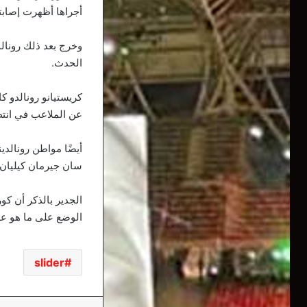
أجراها أظهرت إصابت
وخرج بعد ذلك رونالد
الحدث.
كريستيانو رونالدو ك
عن الملاعب في انتظا
أيضًا مواطن رونالد
سان جيرمان كيليان 
الجدير بالذكر أن كو
الوضع على ما هو علي
slider