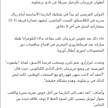
أنطوان غريزمان بالرحيل سريعًا عن نادي برشلونة.
الدولي الفرنسي لم يبدأ في تشكيلة البارسا الأساسية أمام ريال
مدريد في الكلاسيكو، السبت الماضي، ليشهد خسارة فريقه (1-3)
بمشاركته كبديل في آخر 9 دقائق.
جاء ذلك بعد جلوس غريزمان على مقاعد بدلاء البلوجرانا طيلة
مباراته ضد فرينكفاروزي المجري في افتتاح منافسات دور
المجموعات لدوري أبطال أوروبا.
وتحدث ليزارازو، نجم بايرن ومنتخب فرنسا الأسبق، لقناة “تيليفوت”
الفرنسية عن وضع جريزمان داخل النادي الكتالوني، حيث قال:
“أعتقد أنه لاعب مبهر، فهو رائع مع المنتخب الوطني، لكنه ليس
كذلك في برشلونة، وهذه مشكلة حقيقية”.
وأضاف: “لقد ذهب إلى البارسا من أجل خوض تجربة مثيرة واللعب
بجوار ليونيل ميسي، لكن لسوء الحظ لا توجد علاقة جيدة بين
الثنائي”.