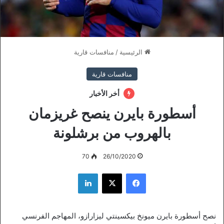
الرئيسية
/
منافسات قارية
منافسات قارية
أخر الأخبار
أسطورة بايرن ينصح غريزمان
بالهروب من برشلونة
70
26/10/2020
فيسبوك
‫X
لينكدإن
نصح أسطورة بايرن ميونخ بيكسينتي ليزارازو، المهاجم الفرنسي