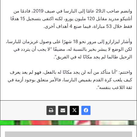
وانضم صاحب الـ29 عامًا إلى البارسا في صيف 2019، قادمًا من
أتلتيكو مدريد مقابل 120 مليون يورو، لكنه اكتفى بتسجيل 15 هدفًا
فقط خلال 53 مباراة، فيما صنع 4 أهداف أخرى.
وأشار ليزارازو إلى مرور نحو 18 شهرًا على وصول غريزمان للبارسا،
لكن الوضع لا يبشر بخير بالنسبة له، مضيفًا “لا يجب أن يتردد في
الرحيل طالما لم يجد مكانًا له في الفريق”.
واختتم: “أنا متأكد من أنه لن يجد مكانًا له بالفعل، فهو لم يعد يعرف
كيف يلعب كرة القدم بقميص البارسا، فالأمر متعلق بوجود أزمة في
ثقة اللاعب بنفسه”.
برشلونة