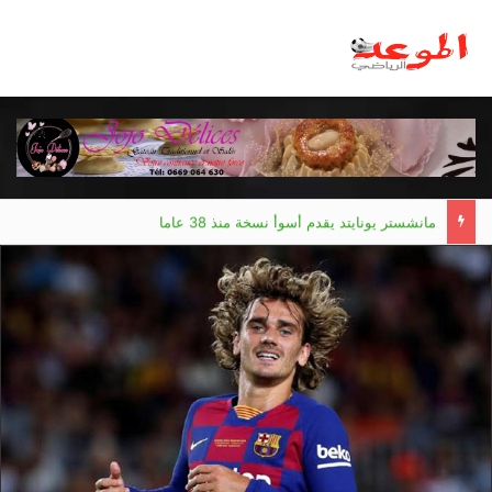
مانشستر يونايتد يقدم أسوأ نسخة منذ 38 عاما