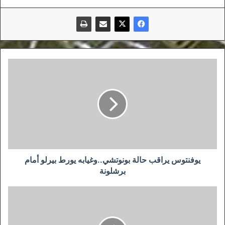
يوفنتوس
يراقب
حالة
بونوتشي..وغيابه
يورط
بيرلو
أمام
برشلونة
يوفنتوس يراقب حالة بونوتشي..وغيابه يورط بيرلو أمام
برشلونة
أسطورة
بايرن
ينصح
غريزمان