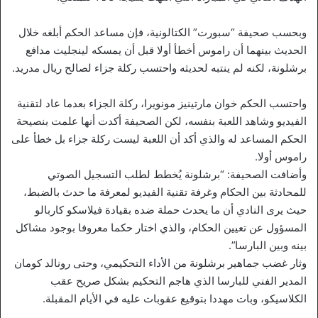
وبحسب صحيفة “سبورت” الكتالونية، فإن مساعد الحكم أبلغه خلال
الحديث بينهما أن راموس أخطأ أولا قبل أن يمسكه لينجليت مدافع
برشلونة، لكنه لم ينتبه لحديثه واحتسب ركلة جزاء لصالح ريال مدريد.
واحتسب الحكم خوان مارتينيز مونويرا، ركلة الجزاء بعدما عاد لتقنية
الفيديو وشاهد اللعبة بنفسه، لكن الصحيفة أكدت أنها علمت بنصيحة
الحكم المساعد له والذي أكد أن اللعبة ليست ركلة جزاء بل خطأ على
راموس أولا.
وأضافت الصحيفة: “برشلونة يُخطط لطلب التسجيل الصوتي
للمحادثة بين الحكام وغرفة تقنية الفيديو لمعرفة ما حدث بالضبط،
حيث يرى النادي أن ما يحدث حملة ضده بقيادة فيلاسكو كاربالو
المسؤول عن تعيين الحكام، والذي اختار حكما معروفا بوجود مشاكل
بينه وبين البارسا”.
وثار غضب جماهير برشلونة من الأداء التحكيمي، وحتى رونالد كومان
المدير الفني للبارسا الذي هاجم التحكيم بشكل صريح عقب
الكلاسيكو، وبات مهددا بتوقيع عقوبات عليه في الأيام المقبلة.