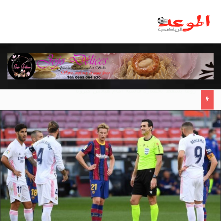
مانشستر يونايتد يقدم أسوأ نسخة منذ 38 عاما