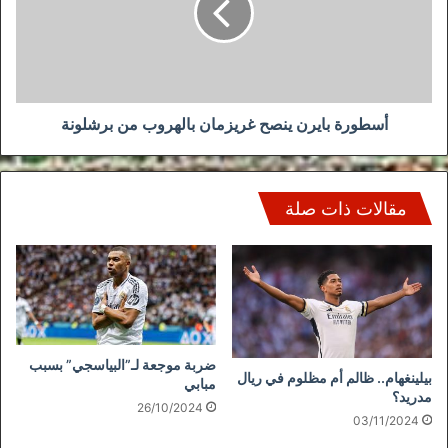
بالهروب
من
برشلونة
أسطورة بايرن ينصح غريزمان بالهروب من برشلونة
مقالات ذات صلة
ضربة موجعة لـ”البياسجي” بسبب
بيلينغهام.. ظالم أم مظلوم في ريال
مبابي
مدريد؟
26/10/2024
03/11/2024