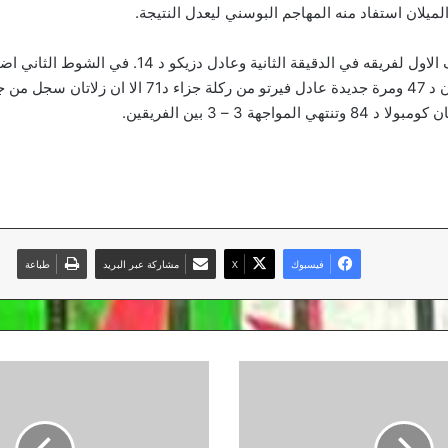
يلان استفاد منه المهاجم البوسني ليعدل النتيجة.
وسجل زلاتان الهدف الاول لفريقه في الدقيقة الثانية وعادل دز
الهدف الثاني للميلان د 47 ومرة جديدة عادل فيرتو من ركلة جزا
فيسبوك
‫X
مشاركة عبر البريد
طباعة
النحس
يطارد
وناس
في