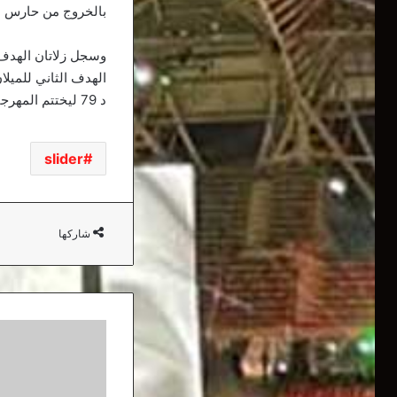
بالخروج من حارس الم
د 79 ليختتم المهرجان كومبولا د 84 وتنتهي المواجهة 3 – 3 بين الفريقين.
slider
شاركها
ليست
دقيقة
كما
نعتقد..