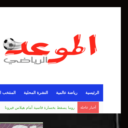
الرئيسية
رياضة عالمية
النشرة المحلية
المنتخب ا
أخبار عاجلة
مانشستر يونايتد يقدم أسوأ نسخة منذ 38 عاما