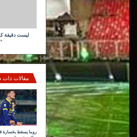
خبراء
يشككون
في
"فحوص
كورونا"
ليست دقيقة كم
"
مقالات ذات 
روما يسقط بخسارة قا