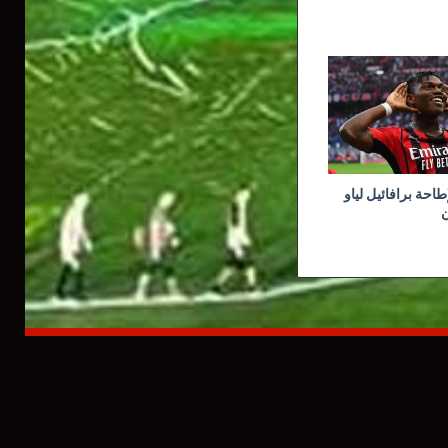
طاحة برافائيل لياو
ن