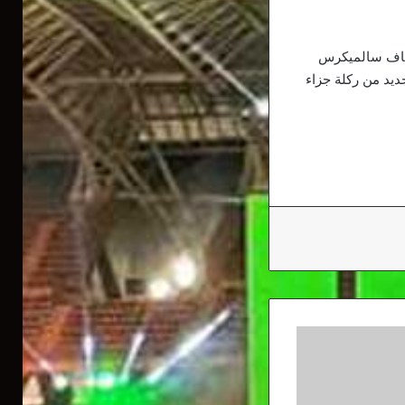
يكو د 14. في الشوط الثاني اضاف سالميكرس
ء د71 الا ان زلاتان سجل من جديد من ركلة جزاء