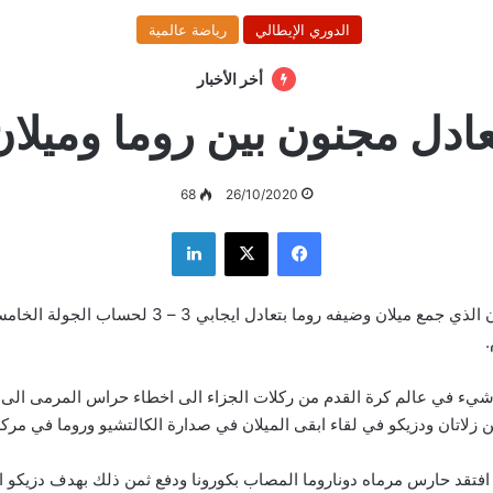
الدوري الإيطالي
رياضة عالمية
أخر الأخبار
عادل مجنون بين روما وميلان
68
26/10/2020
فيسبوك
‫X
لينكدإن
انتهى اللقاء المجنون الذي جمع ​ميلان​ وضيفه روما بتعادل ايجابي 
.
شيء في عالم كرة القدم من ركلات الجزاء الى اخطاء حراس المرمى الى 
 زلاتان ودزيكو في لقاء ابقى الميلان في صدارة الكالتشيو وروما في مركز
 افتقد حارس مرماه دوناروما المصاب بكورونا ودفع ثمن ذلك بهدف دزيكو ا