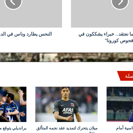
الدوري
الايطالي
ا نعتقد.. خبراء يشككون في
النحس يطارد وناس في الدو
فحوص كورونا"
صلة
سية أمام
ميلان يتحرك لتمديد عقد نجمه المتألق
برانديلي يتوقع م