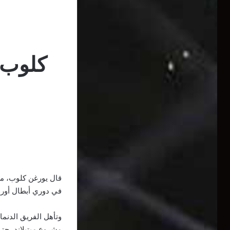
كلوب ي
قال يورغن كلوب، مدر
في دوري أبطال أوروب
وتأهل الفريق الدنم
مشروع ميتيلاند، حت