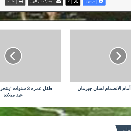
فيسبوك
‫X
مشاركة عبر البريد
طباعة
طفل
عمره
3
سنوات
"ينتحر"
بالخطأ
بحفل
عيد
ميلاده
 أمام الانضمام لسان جيرمان
طفل عمره 3 سنوات "ي
عيد ميلاده
صلة