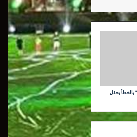
نتحر" بالخطأ بحفل