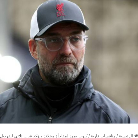
الرئيسية
/
منافسات قارية
/
كلوب يمهد لمفاجأة ميتلاند ويؤكد غياب ثلاثي ليفربول