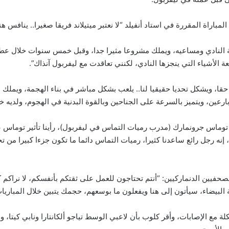
لمباراة المقررة في استاد أنفيلد “لا نعتبر ميتيلاند فريقا صغيرا.. ينافس ه
لنادي ومساعيه، ويملك مشروعا مثيرا جدا، وقبل خمس سنوات خلال عط
ة الأشياء التي ينجزها النادي، لكنني تعاقدت مع ليفربول آنذاك”.
 حقا، ويشكل تحديا حقيقيا لنا.. يلعب بشكل مباشر في بناء الهجمة، ويملك
رعين، ويتميز بالسرعة على الجناحين وبالقوة البدنية في الهجوم، ولديه 
ة توماس جرونمارك (مدرب رميات التماس في ليفربول)، رأينا تأثير توماس ع
 إنه رجل رائع ساعدنا كثيرا، رميات التماس دائما ما تكون جزءا كبيرا من تح
صحفيين الدنماركيين: “أنتم تحتاجون للعمل على ثقتكم بأنفسكم، لا نراكم
ية البيضاء، سيأتون إلى هنا ويفعلون ما بوسعهم، حجمك يتبين خلال المباريا
ة مع الإصابات، وأقر كلوب بأن لاعبي الوسط تياجو ألكانتارا ونابي كيتا، و