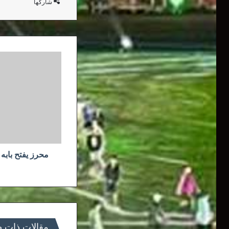
شاركها
محرز
يفتح
بابه
أمام
الانضمام
لسان
جيرمان
محرز يفتح بابه
مقالات ذات 