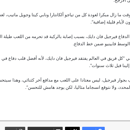
ى الأرجح.
ت ما زال مبكرا لعودة كل من تياجو ألكانتارا ونابي كيتا وجويل ماتيب، لع
 لأيام قليلة إضافية”.
لدفاع فيرجيل فان دايك، بسبب إصابة بالركبة قد تحرمه من اللعب طيلة 
الوسط فابينيو ضمن خط الدفاع.
ني “كل فريق في العالم يفتقد فيرجيل فان دايك، لأنه أفضل قلب دفاع في ا
إلينا قبل ثلاث سنوات”.
جوار فيرجيل، ليس معتادا على اللعب مع مدافع آخر كثنائي، وهذا سيتح
حدد، ولا نتوقع انسجاما مثاليا، لكن يوجد هامش للتحسن”.