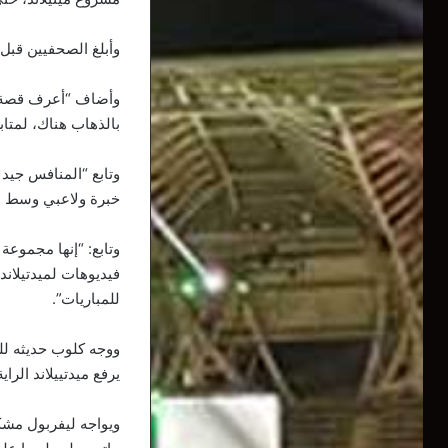
وأبلغ الصحفيين قبل ا
وأضاف “أعرف قصة ا
بالذهاب هناك، لمتابع
وتابع “المنافس جيد
خبرة ولاعبي وسط با
وتابع: “إنها مجموع
فيديوهات لميدتيلاند،
للمباريات”.
ووجه كلوب حديثه لل
يرفع ميدتييلاند الرا
ويواجه ليفربول مشكل