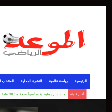
الرئيسية
رياضة عالمية
النشرة المحلية
المنتخب ا
أخبار عاجلة
مانشستر يونايتد يقدم أسوأ نسخة منذ 38 عاما