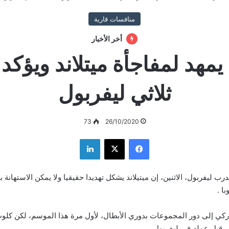
منافسات قارية
أخر الأخبار
مهد لمفاجأة ميتلاند ويؤكد
ثلاثي ليفربول
73
26/10/2020
فيسبوك
‫X
لينكدإن
ب ليفربول، الاثنين، إن ميتيلاند يشكل تهديدا حقيقيا ولا يمكن الاستهانة ب
ا .
اركي إلى دور المجموعات بدوري الأبطال، لأول مرة هذا الموسم، لكن كلوب
ى قبل عمله في ليفربول.