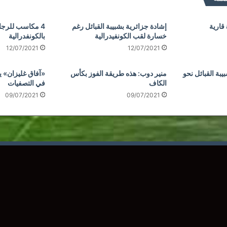
قارية
إشادة جزائرية بشبيبة القبائل رغم
4 مكاسب للرجاء 
خسارة لقب الكونفيدرالية
بالكونفدرالية
12/07/2021
12/07/2021
بة القبائل نحو
منير دوب: هذه طريقة الفوز بكأس
«آفاق غليزان» 
الكاف
في التصفيات
09/07/2021
09/07/2021