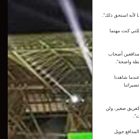
نا لأنه استحق ذلك”.
لتي كنت مهتما
 مدافعين أصحاب
خطة واضحة”.
ندما شاهدنا
ضيراتنا
 كفريق صغير، ولن
ت”.
المدافع جويل