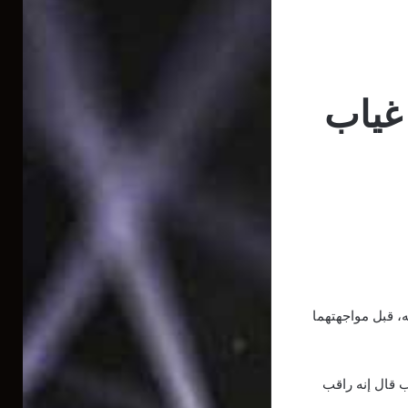
 غياب
ه، قبل مواجهتهما
 قال إنه راقب