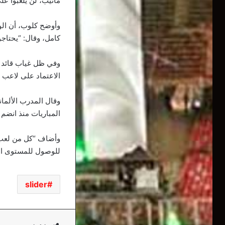
ماتيب، لن يلعبوا عل
وأوضح كلوب، أن الوق
كامل، وقال: “يحتاجون
وفي ظل غياب قائد ا
الاعتماد على لاعب 
وقال المدرب الألما
المباريات منذ انضم 
وأضاف “كل من لعب ب
للوصول للمستوى الم
slider