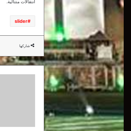
انتقالات متتالية.
slider
شاركها
الإصابات
على
مستوى
العالم
تتخطى
حاجز
الـ45
مليون
حالة