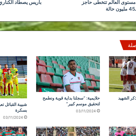
مستوى العالم تتخطى حاجز
باريس يصطاد الكناري ب
الة
صلة
كر الشهيد
حلايمية: “سجلنا بداية قوية ونطمح
لتحقيق موسم كبير”
شبيبة القبائل تع
بسكرة
03/11/2024
03/11/2024