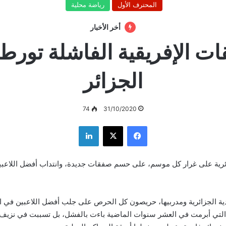
المحترف الأول
رياضة محلية
أخر الأخبار
ت الإفريقية الفاشلة تورط 
الجزائر
74
31/10/2020
فيسبوك
‫X
لينكدإن
زائرية على غرار كل موسم، على حسم صفقات جديدة، وانتداب أفضل اللاعبين
ية الجزائرية ومدربيها، حريصون كل الحرص على جلب أفضل اللاعبين في الق
التي أبرمت في العشر سنوات الماضية باءت بالفشل، بل تسببت في نزيف ش