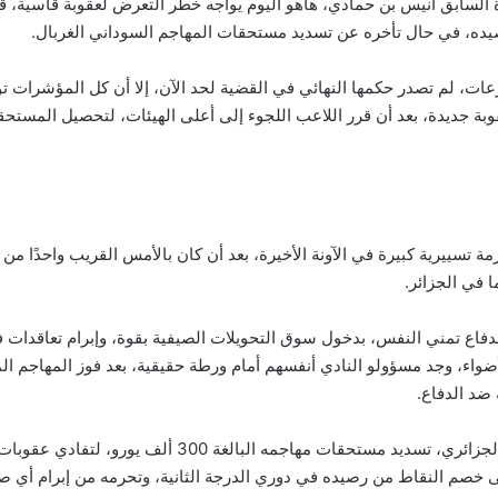
السابق أنيس بن حمادي، هاهو اليوم يواجه خطر التعرض لعقوبة قاسية، ق
ده، في حال تأخره عن تسديد مستحقات المهاجم السوداني الغربال.
زعات، لم تصدر حكمها النهائي في القضية لحد الآن، إلا أن كل المؤشرات 
بة جديدة، بعد أن قرر اللاعب اللجوء إلى أعلى الهيئات، لتحصيل المستحقا
زمة تسييرية كبيرة في الآونة الأخيرة، بعد أن كان بالأمس القريب واحدًا م
ا في الجزائر.
الدفاع تمني النفس، بدخول سوق التحويلات الصيفية بقوة، وإبرام تعاقدات
ضواء، وجد مسؤولو النادي أنفسهم أمام ورطة حقيقية، بعد فوز المهاجم ال
ضد الدفاع.
ويتعين على النادي الجزائري، تسديد مستحقات مهاجمه البالغة 300 ألف ي
لى خصم النقاط من رصيده في دوري الدرجة الثانية، وتحرمه من إبرام أي 