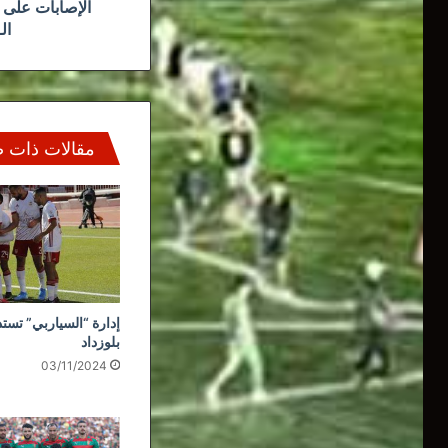
الإصابات على 
الـ45 مليون ح
مقالات ذات 
إدارة “السياربي” تستذ
بلوزداد
03/11/2024