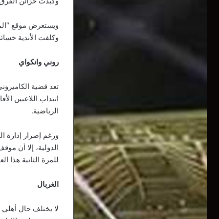
وكبدت خزائن الفرق 
ويستعرض موقع “المو
وكلفت الأندية خسائر
روني وانكواي
تعد قضية الكاميروني
انتداب اللاعبين الأ
الرياضية.
ورغم إصرار إدارة ا
الدولية، إلا أن موق
للمرة الثانية هذا ا
الغربال
لا يختلف حال أهلي ال