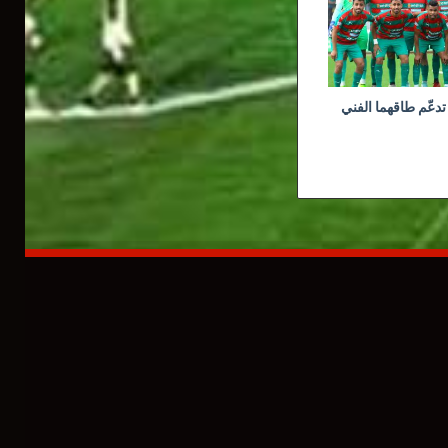
تدعّم طاقهما الفني