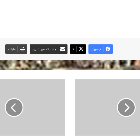
فيسبوك
‫X
مشاركة عبر البريد
طباعة
باريس
يصطاد
الكناري
بثلاثية