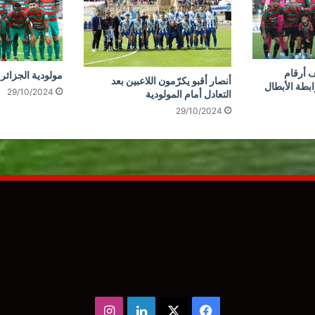
 أرقام
مولودية الجزائر 
أنصار أقبو يكرّمون اللاعبين بعد
ابطة الأبطال
29/10/2024
التعادل أمام المولودية
29/10/2024
‫X
فيسبوك
لينكدإن
انستقرام