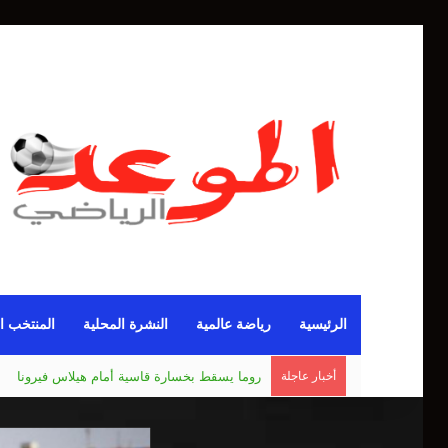
الرئيسية
رياضة عالمية
النشرة المحلية
المنتخب ا
أخبار عاجلة
مانشستر يونايتد يقدم أسوأ نسخة منذ 38 عاما