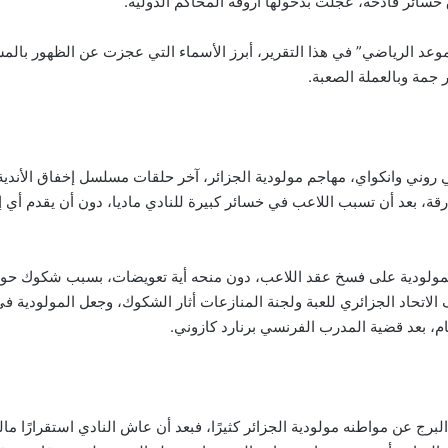
خسائر فادحة، عجلت بدخولها أروقة المحاكم الدولية.
عد الرياضي” في هذا التقرير، أبرز الأسماء التي عجزت عن الظهور بال
 جمة وبالعملة الصعبة.
 روني وانكواي، مهاجم مولودية الجزائر، آخر حلقات مسلسل إخفاق الأندية
فارقة، بعد أن تسبب اللاعب في خسائر كبيرة للنادي ماديا، دون أن يقدم أي 
لمولودية على فسخ عقد اللاعب، دون منحه أية تعويضات، بسبب شكوك حول
ف الاتحاد الجزائري للعبة ولجنة المنازعات أثار الشكوك، وجعل المولودية ف
لعام، بعد قضية المدرب الفرنسي برنارد كازوني.
برج عن مواطنه مولودية الجزائر كثيرًا، فبعد أن عاش النادي استقرارًا ماليً