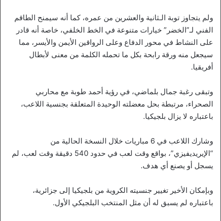
ولم يتجاوز توبة الـثانية والعشرين من عمره، كما أنه سيمنح الطاقم
الفني لـ”الخضر” خيارات متنوعة في الخط الخلفي، خاصة أنه قادر
على النشاط في محور الدفاع وعلى الرواقين الأيمن والأيسر، مما
سيجعل منه ورقة رابحة بكل ما تحمله الكلمة من معنى لأبطال
أفريقيا.
وتبقى رغبة جمال بلماضي، في رؤية أحمد طوبة مع محاربي
الصحراء، مرتبطة بحل معضلته الوحيدة المتعلقة بجنسية اللاعب،
باعتباره لا يزال بلجيكيا.
وشارك اللاعب في 6 مباريات خلال النسخة الحالية من
“الإيريديفيزي”، بواقع وقت لعب في حدود 540 دقيقة وقت لعب، لم
يسجل أو يصنع أي هدف.
وبإمكان الأخير تغيير جنسيته الكروية من بلجيكيا إلى جزائرية،
باعتباره لم يسبق له أن مثل المنتخب البلجيكي الأول.