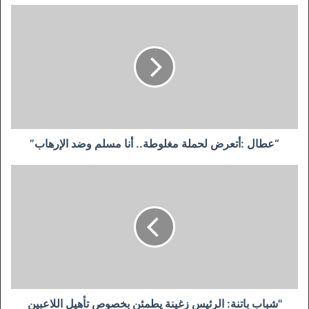
“عطال
:أتعرض
لحملة
مغلوطة..
أنا
مسلم
وضد
الإرهاب”
“عطال :أتعرض لحملة مغلوطة.. أنا مسلم وضد الإرهاب”
"شباب
باتنة:
الرئيس
زغينة
يطمئن
بخصوص
تأهيل
اللاعبين
الجدد
ويوضح
"شباب باتنة: الرئيس زغينة يطمئن بخصوص تأهيل اللاعبين