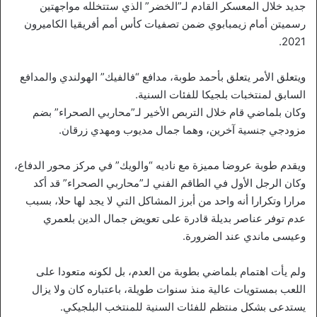
جديد خلال المعسكر القادم لـ”الخضر” الذي ستتخلله مواجهتين
رسميتن أمام زيمبابوي ضمن تصفيات كأس أمم أفريقيا الكاميرون
2021.
ويتعلق الأمر يتعلق بأحمد طوبة، مدافع “فالفيك” الهولندي والمدافع
السابق لمنتخبات بلجيكا للفئات السنية.
وكان بلماضي قام خلال التربص الأخير لـ”محاربي الصحراء” بضم
مزودجي جنسية آخرين، وهما جمال مديوب ومهدي زرقان.
ويقدم طوبة عروضا مميزة مع ناديه “والويك” في مركز محور الدفاع،
وكان الرجل الأول في الطاقم الفني لـ”محاربي الصحراء” قد أكد
مرارا وتكرارا أنه واحد من أبرز المشاكل التي لا يجد لها حلا، بسبب
عدم توفر عناصر بديلة قادرة على تعويض جمال الدين بلعمري
وعيسى ماندي عند الضرورة.
ولم يأت اهتمام بلماضي بطوبة من العدم، بل لكونه متعودا على
اللعب بمستويات عالية منذ سنوات طويلة، باعتباره كان ولا يزال
يستدعى بشكل منتظم للفئات السنية للمنتخب البلجيكي.