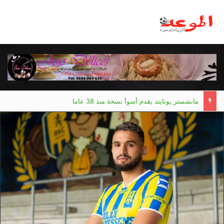
مانشستر يونايتد يقدم أسوأ نسخة منذ 38 عاما