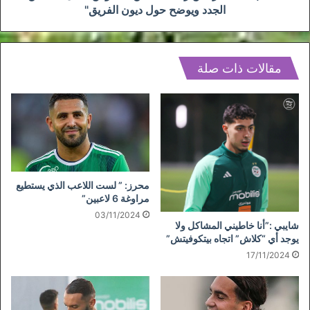
حول
الجدد ويوضح حول ديون الفريق"
ديون
الفريق"
مقالات ذات صلة
محرز: ” لست اللاعب الذي يستطيع
مراوغة 6 لاعبين”
03/11/2024
شايبي :”أنا خاطيني المشاكل ولا
يوجد أي “كلاش” اتجاه بيتكوفيتش”
17/11/2024