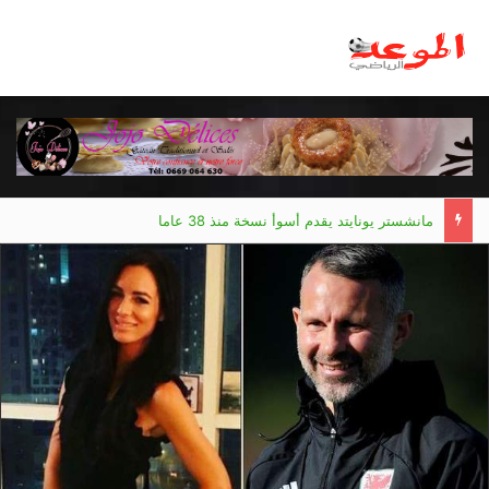
مانشستر يونايتد يقدم أسوأ نسخة منذ 38 عاما