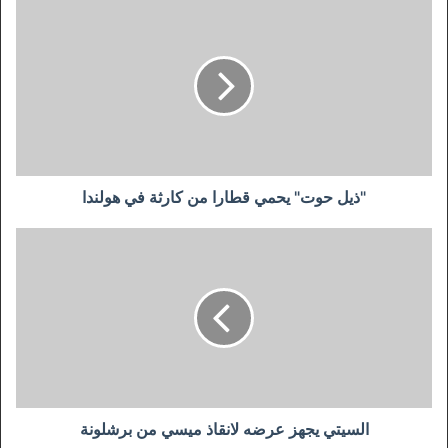
"ذيل
حوت"
يحمي
قطارا
من
كارثة
في
هولندا
"ذيل حوت" يحمي قطارا من كارثة في هولندا
السيتي
يجهز
عرضه
لانقاذ
ميسي
من
برشلونة
السيتي يجهز عرضه لانقاذ ميسي من برشلونة