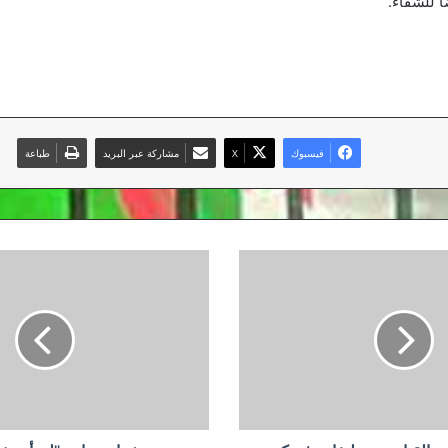
فيسبوك
‫X
مشاركة عبر البريد
طباعة
شوارتزمان:
"لن
أعيش
الوهم"