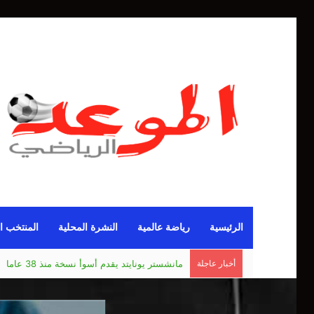
الرئيسية
رياضة عالمية
النشرة المحلية
المنتخب ا
أخبار عاجلة
مانشستر يونايتد يقدم أسوأ نسخة منذ 38 عاما