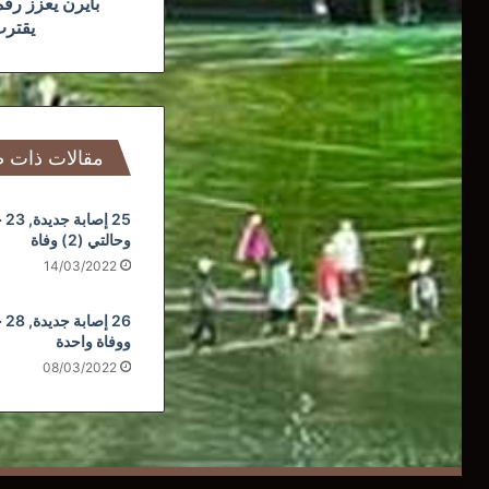
بايرن يعزز رق
يقترب
مقالات ذات 
25 
وحالتي (2) وفاة
14/03/2022
26 
ووفاة واحدة
08/03/2022