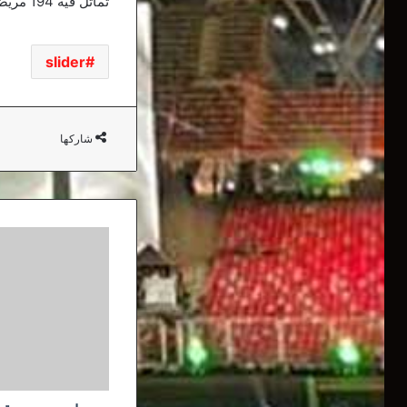
تماثل فيه 194 مريضا للشفاء.
slider
شاركها
بايرن
يعزز
رقمه
القياسي..
وليفاندوفسكي
يقترب
من
إحباط
راؤول