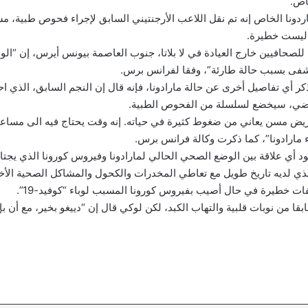
اص.
ردونا الخاص إنه تم نقل اللاعب الأرجنتيني السابق لإجراء فحوص طبية، م
 للصحافيين خارج العيادة في لا بلاتا، جنوب العاصمة بيونس أيرس، إن “ا
شفى بسبب حالة طارئة”، وفقا لفرانس برس.
ر أي تفاصيل أخرى عن حالة مارادونا، فإنه قال إن النجم السابق، الذي احت
اضي، سيخضع لسلسلة من الفحوص الطبية.
يض مسن يعاني من ضغوط كثيرة في حياته. إنه وقت يحتاج فيه الى مساعد
ء مارادونا”، كما ذكرت وكالة فرانس برس.
 أي علاقة بين الوضع الصحي الحالي لمارادونا وفيروس كورونا الذي يجتاح
لذي لديه تاريخ طويل مع تعاطي المخدرات والكحول والمشاكل الصحية ال
 خطيرة في حال أصيب بفيروس كورونا المسبب لوباء “كوفيد-19”.
بقا من نوبات قلبية والتهاب الكبد، لكن لوكي قال إن “دييغو بخير، مع أن بإ