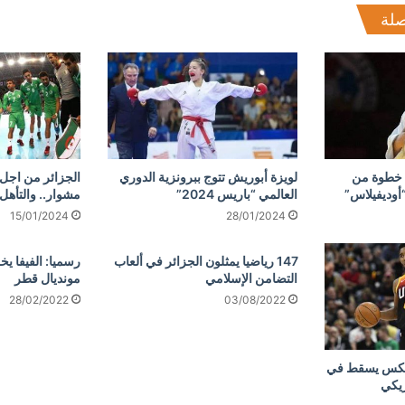
صلة
 خطوة من
لويزة أبوريش تتوج ببرونزية الدوري
الجزائر من اجل
“أوديفيلاس”
العالمي “باريس 2024”
مشوار.. والتأهل لم
15/01/2024
28/01/2024
147 رياضيا يمثلون الجزائر في ألعاب
رسميا: الفيفا ي
التضامن الإسلامي
مونديال قطر
28/02/2022
03/08/2022
لتيكس يسقط في
ريكي