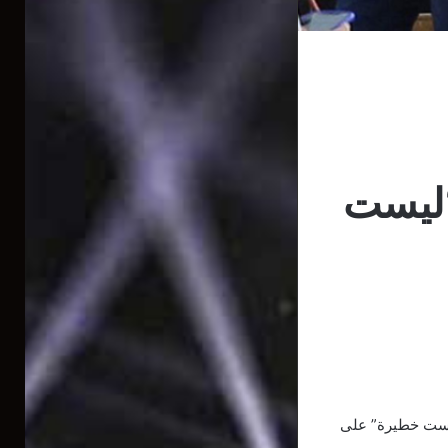
“ليست
“ليست خطيرة” على