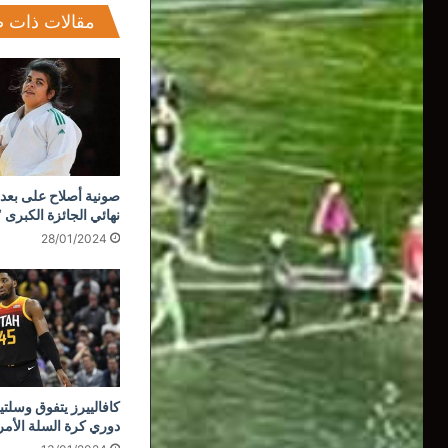
مقالات ذات 
صونية أصلاح على بعد
نهائي الجائزة الكبرى 
28/01/2024
كافالييرز يتفوق وس
دوري كرة السلة الأم