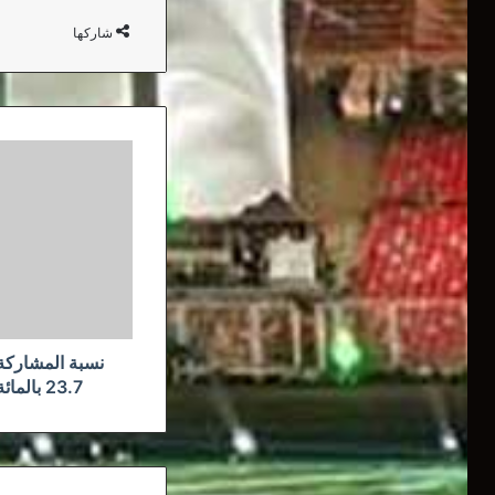
شاركها
نسبة
المشاركة
حسب
الإحصاء
الأولي
بلغت
23.7
بالمائة
عند
غلق
نسبة المشاركة
مكاتب
23.7 بالمائة عند غلق مكاتب الاقتراع
الاقتراع