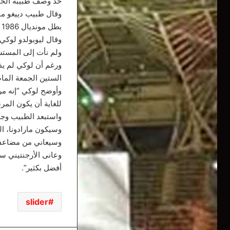
حد وصف طبيبه الخ
وقال طبيب دييغو ما
بطل مونديال 1986 ليست خطيرة.
وقال ليوبولدو لوكي
ولم نأت إلى المست
ورغم أن لوكي لم يذك
الستين الجمعة الم
وأوضح لوكي “إنه مر
للغاية أن يكون المر
واستبعد الطبيب وجود
وسيكون مارادونا، ا
وسيعاني من مضاعفات
وعانى الأرجنتيني سا
أفضل بكثير”.
slider