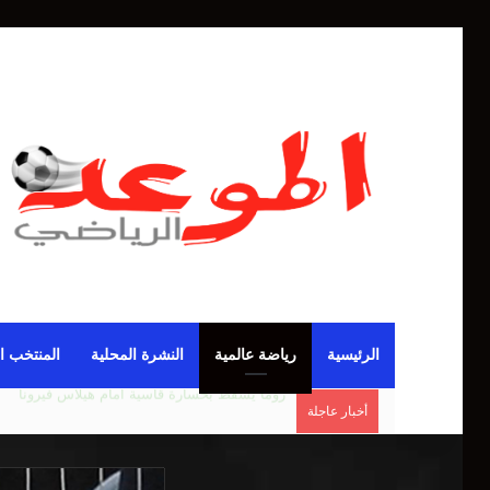
الرئيسية
رياضة عالمية
النشرة المحلية
المنتخب ا
أخبار عاجلة
مانشستر يونايتد يقدم أسوأ نسخة منذ 38 عاما