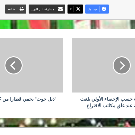
فيسبوك
‫X
مشاركة عبر البريد
طباعة
"ذيل
حوت"
يحمي
قطارا
من
كارثة
في
هولندا
 حسب الإحصاء الأولي بلغت
"ذيل حوت" يحمي قطارا من كا