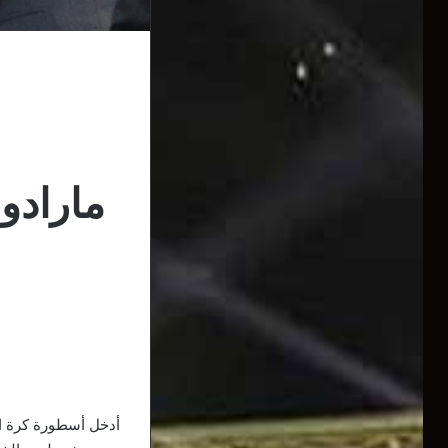
مارادو
أدخل أسطورة كرة ال