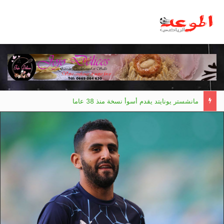
مانشستر يونايتد يقدم أسوأ نسخة منذ 38 عاما