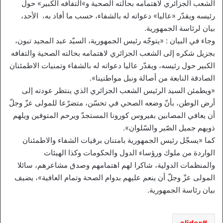
الشعب الجزائري لاهتمامه بحالته الصحية و»التفافه الكبير» حول
رئيسه ويقدّر «عاليا» دعواته له بالشفاء، حسب ما أفاد به، الأحد،
بيان لرئاسة الجمهورية.
وجاء في البيان : «يتوجّه رئيس الجمهورية، السيّد عبد المجيد تبون،
بجزيل شكره إلى الشعب الجزائري لاهتمامه بحالته الصحية والتفافه
الكبير حول رئيسه، ويقدّر عاليا دعواته له بالشفاء وتمنيات الاطمئنان
الصادقة النابعة من أصالة ونبل مواطنينا».
«ويطمئن السيد الرئيس الشعب الجزائري الذي ينتظر عودته إلى
أرض الوطن، بأنّ وضعه الصحي في تحسّن، متضرّعا للمولى عزّ وجلّ
أن يعافي المصابين بفيروس كورونا المستجدّ ويرحم المتوفين ويلهم
ذويهم جميل الصّبر والسّلوان».
كما «يسجّل رئيس الجمهورية بامتنان برقيات الشفاء والاطمئنان
الواردة من ملوك ورؤساء الدول والحكومات وكذا الهيئات
والمنظمات الدولية، شاكرا لهم اهتمامهم وصدق مشاعرهم، سائلا
المولى عزّ وجلّ أن ينعم عليهم بدوام الصحة وتمام العافية»، يضيف
بيان رئاسة الجمهورية.
slider