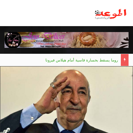
روما يسقط بخسارة قاسية أمام هيلاس فيرونا